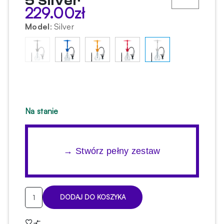
5 Silver
229.00
zł
Model
:
Silver
Na stanie
→ Stwórz pełny zestaw
ilość
DODAJ DO KOSZYKA
Shisha
Aladin