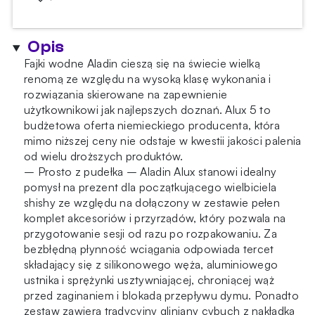
Alux
5
Silver
Opis
Fajki wodne Aladin cieszą się na świecie wielką
renomą ze względu na wysoką klasę wykonania i
rozwiązania skierowane na zapewnienie
użytkownikowi jak najlepszych doznań. Alux 5 to
budżetowa oferta niemieckiego producenta, która
mimo niższej ceny nie odstaje w kwestii jakości palenia
od wielu droższych produktów.
– Prosto z pudełka – Aladin Alux stanowi idealny
pomysł na prezent dla początkującego wielbiciela
shishy ze względu na dołączony w zestawie pełen
komplet akcesoriów i przyrządów, który pozwala na
przygotowanie sesji od razu po rozpakowaniu. Za
bezbłędną płynność wciągania odpowiada tercet
składający się z silikonowego węża, aluminiowego
ustnika i sprężynki usztywniającej, chroniącej wąż
przed zaginaniem i blokadą przepływu dymu. Ponadto
zestaw zawiera tradycyjny gliniany cybuch z nakładką