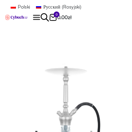
Polski
Русский
(
Rosyjski
)
0
0.00
zł
Znajdź