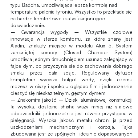
typu Badcha, umożliwiającą lepszą kontrolę nad
temperaturą palenia tytoniu. Wszystko to przekłada się
na bardzo komfortowe i satysfakcjonujące
doświadczenie.
– Gwarancja wygody – Wszystkie czołowe
innowacje w sferze komfortu, za które znany jest
Aladin, znalazły miejsce w modelu Alux 5. System
zamkniętej komory (Closed Chamber System)
umożliwia jednym dmuchnięciem usunąć zalegający w
fajce dym, co przyczynia się do zachowania dobrego
smaku przez całą sesję. Regulowany dyfuzor
kompletnie wycisza bulgot wody, dzięki czemu
możesz w ciszy i spokoju oglądać film i jednocześnie
cieszyć się nieskazitelnym, gęstym dymem.
– Znakomita jakość – Dzięki aluminiowej konstrukcji
ta wysoka, dostojna shisha waży mniej niż stalowe
odpowiedniki, jednocześnie jest równie przystępna w
pielęgnacji. Wysoka jakość metalu chroni ją przed
uszkodzeniami mechanicznymi i korozją. Fajka
zbudowana jest ze spójnych i idealnie dopasowanych