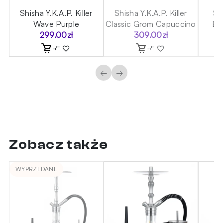
Shisha Y.K.A.P. Killer
Shisha Y.K.A.P. Killer
Sh
Wave Purple
Classic Grom Capuccino
Ba
299.00
zł
309.00
zł
←
→
Zobacz także
WYPRZEDANE