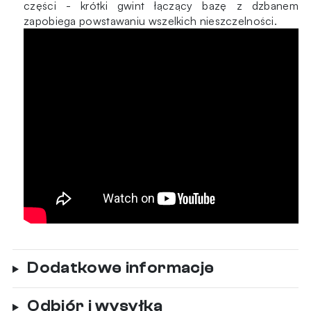
części - krótki gwint łączący bazę z dzbanem
zapobiega powstawaniu wszelkich nieszczelności.
Dodatkowe informacje
Odbiór i wysyłka