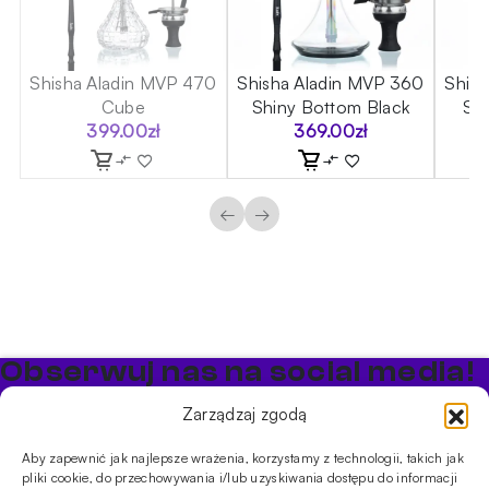
60
Shisha Aladin MVP 470
Shisha Aladin MVP 360
Shis
Cube
Shiny Bottom Black
Sh
399.00
zł
369.00
zł
←
→
Obserwuj nas na social media!
Bądź na bieżąco z promocjami i nowościami w sklepie
Zarządzaj zgodą
Cybuch Shisha
Aby zapewnić jak najlepsze wrażenia, korzystamy z technologii, takich jak
pliki cookie, do przechowywania i/lub uzyskiwania dostępu do informacji