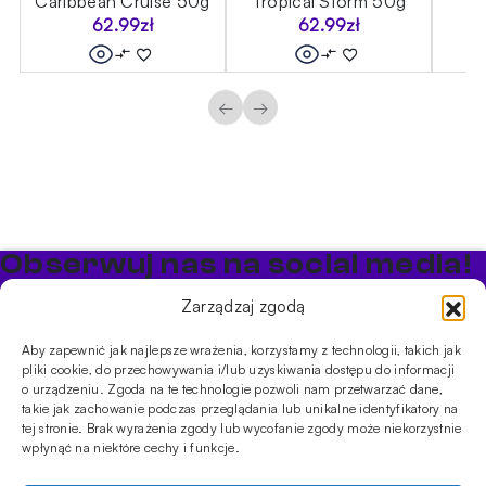
Caribbean Cruise 50g
Tropical Storm 50g
62.99
zł
62.99
zł
←
→
Obserwuj nas na social media!
Bądź na bieżąco z promocjami i nowościami w sklepie
Zarządzaj zgodą
Cybuch Shisha
Aby zapewnić jak najlepsze wrażenia, korzystamy z technologii, takich jak
pliki cookie, do przechowywania i/lub uzyskiwania dostępu do informacji
PRODUKTY
o urządzeniu. Zgoda na te technologie pozwoli nam przetwarzać dane,
takie jak zachowanie podczas przeglądania lub unikalne identyfikatory na
Shishe
Cybuchy
Tytonie
Rozpalanie
tej stronie. Brak wyrażenia zgody lub wycofanie zgody może niekorzystnie
INFORMACJE
wpłynąć na niektóre cechy i funkcje.
Promocje
Dostawa
Płatności
FAQ
Regulamin sklepu
Polityka