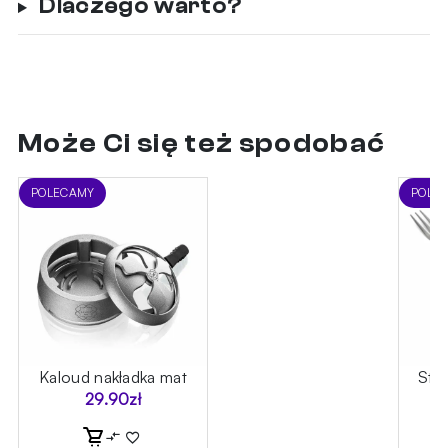
Dlaczego warto?
Może Ci się też spodobać
POLECAMY
POLE
oń
Kaloud nakładka mat
Sta
29.90
zł