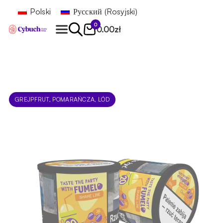
Polski
Русский
(
Rosyjski
)
0
0.00
zł
Znajdź
GREJPFRUT, POMARAŃCZA, LÓD