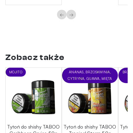
←
→
Zobacz także
MOJITO
ANANAS, BRZOSKWINIA,
BRZOS
CYTRYNA, GUAWA, MIĘTA
OO
Tytoń do shishy TABOO
Tytoń do shishy TABOO
Tytoń