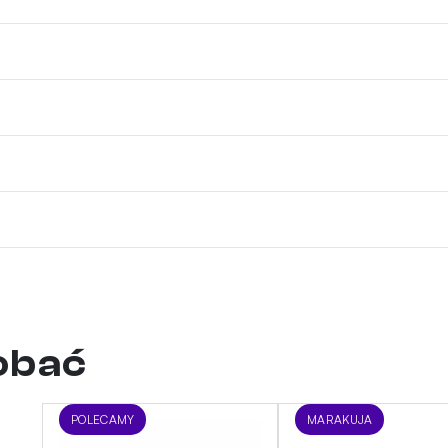
dobać
POLECAMY
MARAKUJA