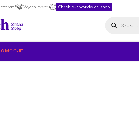
etterem!
Wyceń event!
Check our worldwide shop!
Wyszukiwarka
produktów
ROMOCJE