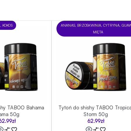
, KOKOS
ANANAS, BRZOSKWINIA, CYTRYNA, GUA
MIĘTA
ishy TABOO Bahama
Tytoń do shishy TABOO Tropica
ama 50g
Storm 50g
62.99
zł
62.99
zł