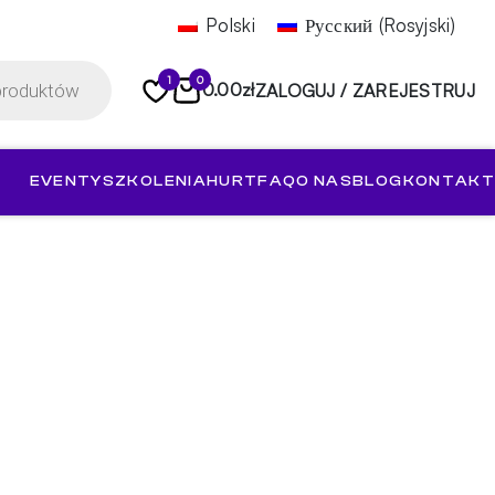
Polski
Русский
(
Rosyjski
)
1
0
0.00
zł
ZALOGUJ / ZAREJESTRUJ
EVENTY
SZKOLENIA
HURT
FAQ
O NAS
BLOG
KONTAKT