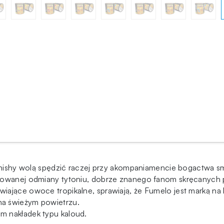
y shishy wolą spędzić raczej przy akompaniamencie bogactwa s
omowanej odmiany tytoniu, dobrze znanego fanom skręcanych 
iające owoce tropikalne, sprawiają, że Fumelo jest marką n
na świeżym powietrzu.
m nakładek typu kaloud.