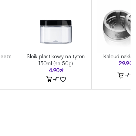
ueeze
Słoik plastikowy na tytoń
Kaloud nakła
g
150ml (na 50g)
29.90
z
4.90
zł