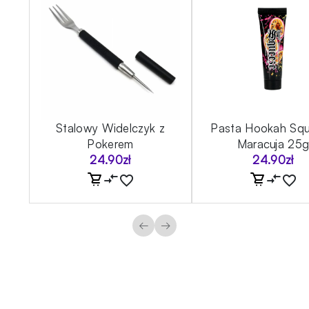
Stalowy Widelczyk z
Pasta Hookah Sq
Pokerem
Maracuja 25
24.90
zł
24.90
zł
←
→