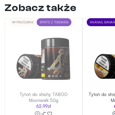
Zobacz także
WYPRZEDANE
SPRITE Z TONIKIEM
ANANAS, BANAN
Tytoń do shishy TABOO
Tytoń do sh
Moonwalk 50g
M
62.99
zł