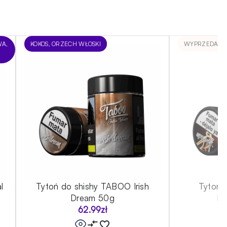
WA,
KOKOS, ORZECH WŁOSKI
WYPRZEDANE
l
Tytoń do shishy TABOO Irish
Tytoń 
Dream 50g
Mo
62.99
zł