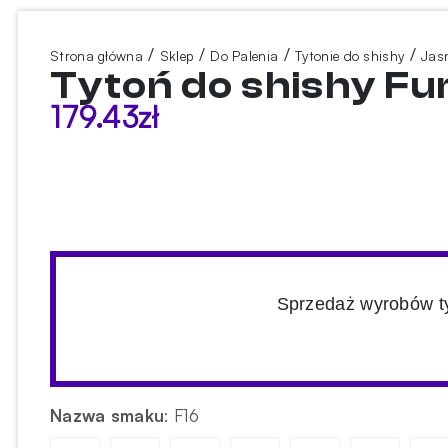
/
/
/
/
Strona główna
Sklep
Do Palenia
Tytonie do shishy
Jasn
Tytoń do shishy Fu
179.43
zł
Sprzedaż wyrobów ty
Nazwa smaku
:
F16