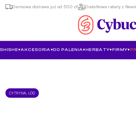
Darmowa dostawa już od 500 zł!
Dodatkowe rabaty z Newsl
SHISHE
▾
AKCESORIA
▾
DO PALENIA
▾
HERBATY
▾
FIRMY
▾
P
CYTRYNA, LÓD