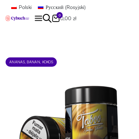
Polski
Русский
(
Rosyjski
)
0
0,00 zł
Znajdź
ANANAS, BANAN, KOKOS