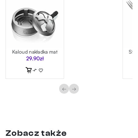
oń
Kaloud nakładka mat
Sta
29.90
zł
←
→
Zobacz także