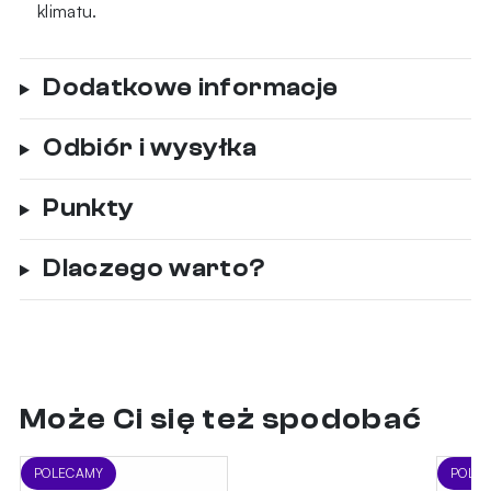
klimatu.
Dodatkowe informacje
Odbiór i wysyłka
Punkty
Dlaczego warto?
Może Ci się też spodobać
POLECAMY
POLE