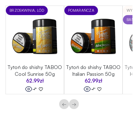
,
BRZOSKWINIA, LÓD
POMARAŃCZA
WYPR
BANA
OO
Tytoń do shishy TABOO
Tytoń do shishy TABOO
Tytoń
Cool Sunrise 50g
Italian Passion 50g
Hak
62.99
zł
62.99
zł
←
→