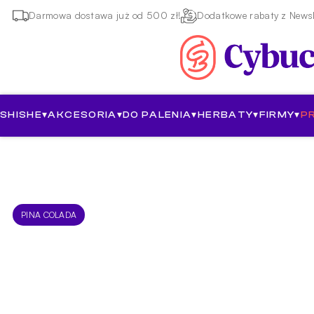
Darmowa dostawa już od 500 zł!
Dodatkowe rabaty z Newsl
SHISHE
▾
AKCESORIA
▾
DO PALENIA
▾
HERBATY
▾
FIRMY
▾
P
PINA COLADA