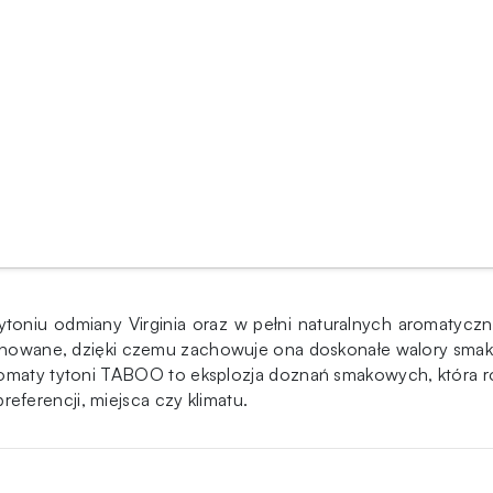
toniu odmiany Virginia oraz w pełni naturalnych aromatycz
cjonowane, dzięki czemu zachowuje ona doskonałe walory smak
aty tytoni TABOO to eksplozja doznań smakowych, która rozb
ferencji, miejsca czy klimatu.