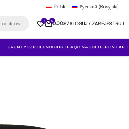
Polski
Русский
(
Rosyjski
)
1
0
0.00
zł
ZALOGUJ / ZAREJESTRUJ
EVENTY
SZKOLENIA
HURT
FAQ
O NAS
BLOG
KONTAKT