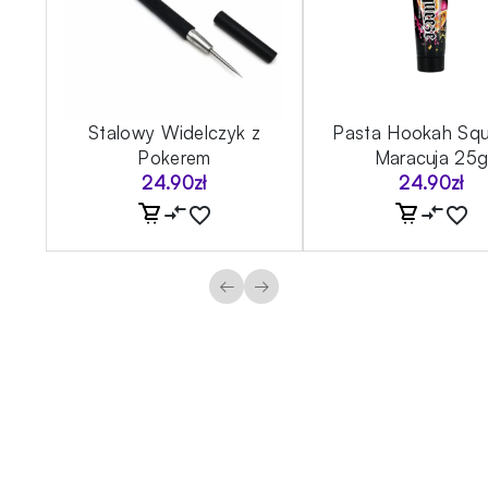
Stalowy Widelczyk z
Pasta Hookah Sq
Pokerem
Maracuja 25
24.90
zł
24.90
zł
←
→