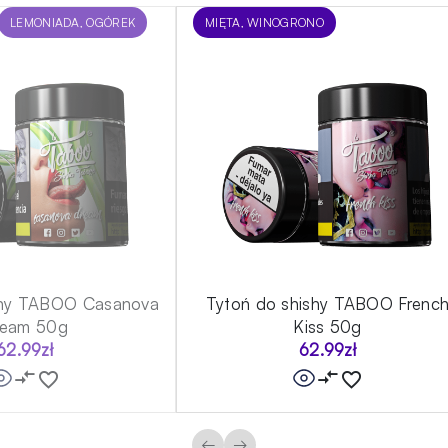
LEMONIADA, OGÓREK
MIĘTA, WINOGRONO
shy TABOO Casanova
Tytoń do shishy TABOO Frenc
ream 50g
Kiss 50g
62.99
zł
62.99
zł
←
→