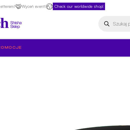
etterem!
Wyceń event!
Check our worldwide shop!
Wyszukiwarka
produktów
ROMOCJE