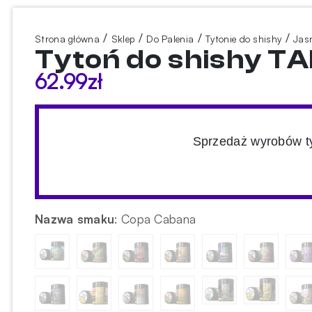
/
/
/
/
Strona główna
Sklep
Do Palenia
Tytonie do shishy
Jasn
Tytoń do shishy T
62.99
zł
Sprzedaż wyrobów ty
Nazwa smaku
:
Copa Cabana