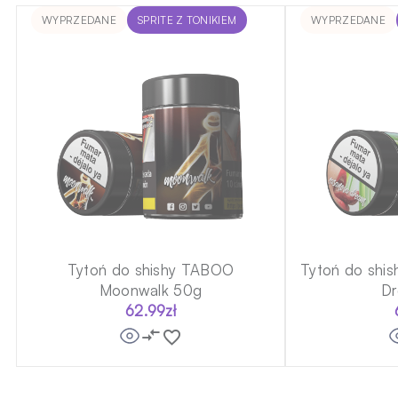
WYPRZEDANE
SPRITE Z TONIKIEM
WYPRZEDANE
Tytoń do shishy TABOO
Tytoń do shi
Moonwalk 50g
D
62.99
zł