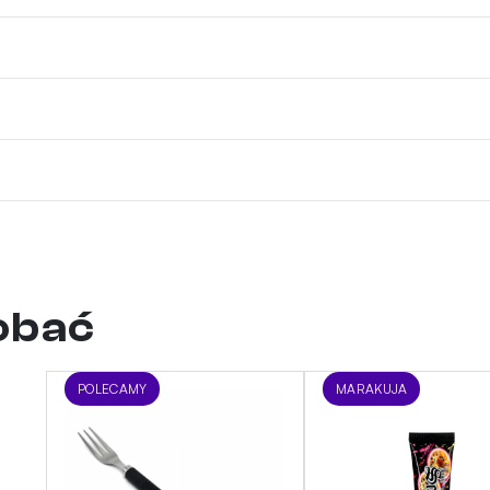
dobać
POLECAMY
MARAKUJA