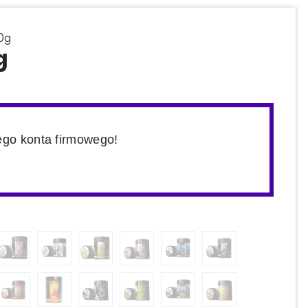
0g
g
ego konta firmowego!