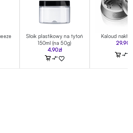
ueeze
Słoik plastikowy na tytoń
Kaloud nakła
g
150ml (na 50g)
29.90
z
4.90
zł