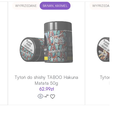
WYPRZEDANE
BANAN, KARMEL
WYPRZEDANE
h
Tytoń do shishy TABOO Hakuna
Tytoń 
Matata 50g
Mo
62.99
zł