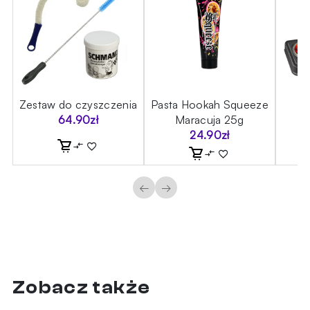
ic
Zestaw do czyszczenia
Pasta Hookah Squeeze
Z
64.90
zł
Maracuja 25g
24.90
zł
←
→
Zobacz także