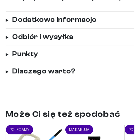
Dodatkowe informacje
Odbiór i wysyłka
Punkty
Dlaczego warto?
Może Ci się też spodobać
POLECAMY
MARAKUJA
POLE