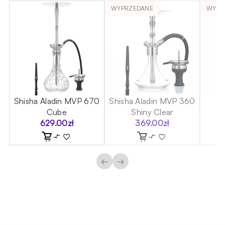
WYPRZEDANE
WYPR
el
Shisha Aladin MVP 670
Shisha Aladin MVP 360
S
Cube
Shiny Clear
629.00
zł
369.00
zł
←
→