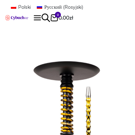
Polski
Русский
(
Rosyjski
)
0
0.00
zł
Znajdź