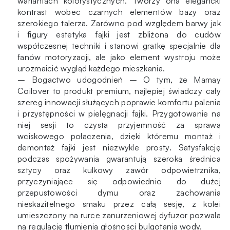
wariantach kolorystycznych. Tworzy ona elegancki
kontrast wobec czarnych elementów bazy oraz
szerokiego talerza. Zarówno pod względem barwy jak
i figury estetyka fajki jest zbliżona do cudów
współczesnej techniki i stanowi gratkę specjalnie dla
fanów motoryzacji, ale jako element wystroju może
urozmaicić wygląd każdego mieszkania.
– Bogactwo udogodnień – O tym, że Mamay
Coilover to produkt premium, najlepiej świadczy cały
szereg innowacji służących poprawie komfortu palenia
i przystępności w pielęgnacji fajki. Przygotowanie na
niej sesji to czysta przyjemność za sprawą
wciskowego połączenia, dzięki któremu montaż i
demontaż fajki jest niezwykle prosty. Satysfakcję
podczas spożywania gwarantują szeroka średnica
sztycy oraz kulkowy zawór odpowietrznika,
przyczyniające się odpowiednio do dużej
przepustowości dymu oraz zachowania
nieskazitelnego smaku przez całą sesję, z kolei
umieszczony na rurce zanurzeniowej dyfuzor pozwala
na regulację tłumienia głośności bulgotania wody.