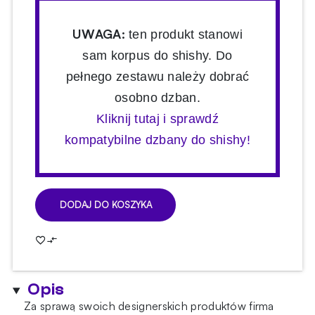
UWAGA:
ten produkt stanowi
sam korpus do shishy. Do
pełnego zestawu należy dobrać
osobno dzban.
Kliknij tutaj i sprawdź
kompatybilne dzbany do shishy!
DODAJ DO KOSZYKA
ilość
Shisha
Mamay
Coilovers
Mini
Opis
Anod
Black-
Za sprawą swoich designerskich produktów firma