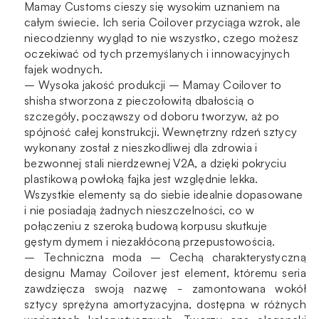
Gold
Mamay Customs cieszy się wysokim uznaniem na
Splash
całym świecie. Ich seria Coilover przyciąga wzrok, ale
niecodzienny wygląd to nie wszystko, czego możesz
oczekiwać od tych przemyślanych i innowacyjnych
fajek wodnych.
– Wysoka jakość produkcji – Mamay Coilover to
shisha stworzona z pieczołowitą dbałością o
szczegóły, począwszy od doboru tworzyw, aż po
spójność całej konstrukcji. Wewnętrzny rdzeń sztycy
wykonany został z nieszkodliwej dla zdrowia i
bezwonnej stali nierdzewnej V2A, a dzięki pokryciu
plastikową powłoką fajka jest względnie lekka.
Wszystkie elementy są do siebie idealnie dopasowane
i nie posiadają żadnych nieszczelności, co w
połączeniu z szeroką budową korpusu skutkuje
gęstym dymem i niezakłóconą przepustowością.
– Techniczna moda – Cechą charakterystyczną
designu Mamay Coilover jest element, któremu seria
zawdzięcza swoją nazwę - zamontowana wokół
sztycy sprężyna amortyzacyjna, dostępna w różnych