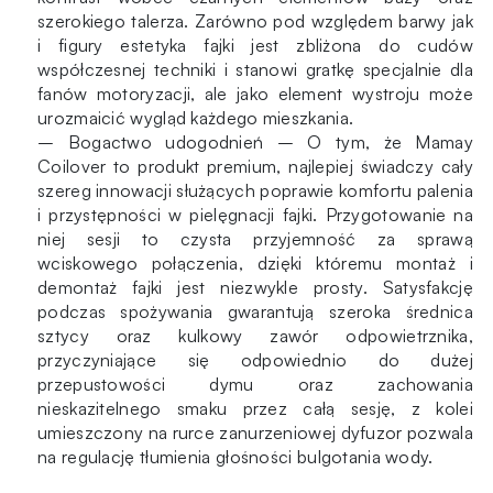
szerokiego talerza. Zarówno pod względem barwy jak
i figury estetyka fajki jest zbliżona do cudów
współczesnej techniki i stanowi gratkę specjalnie dla
fanów motoryzacji, ale jako element wystroju może
urozmaicić wygląd każdego mieszkania.
– Bogactwo udogodnień – O tym, że Mamay
Coilover to produkt premium, najlepiej świadczy cały
szereg innowacji służących poprawie komfortu palenia
i przystępności w pielęgnacji fajki. Przygotowanie na
niej sesji to czysta przyjemność za sprawą
wciskowego połączenia, dzięki któremu montaż i
demontaż fajki jest niezwykle prosty. Satysfakcję
podczas spożywania gwarantują szeroka średnica
sztycy oraz kulkowy zawór odpowietrznika,
przyczyniające się odpowiednio do dużej
przepustowości dymu oraz zachowania
nieskazitelnego smaku przez całą sesję, z kolei
umieszczony na rurce zanurzeniowej dyfuzor pozwala
na regulację tłumienia głośności bulgotania wody.