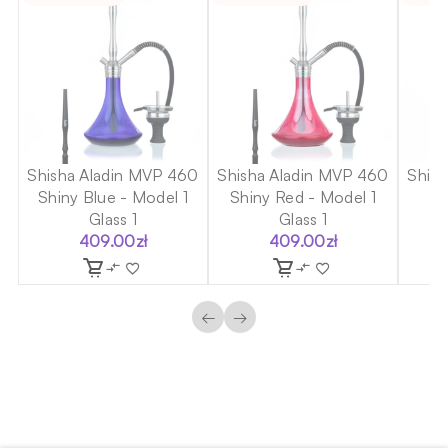
60
Shisha Aladin MVP 460
Shisha Aladin MVP 460
Shis
1
Shiny Blue - Model 1
Shiny Red - Model 1
Glass 1
Glass 1
409.00
zł
409.00
zł
←
→