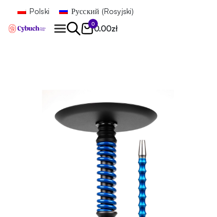
Polski
Русский
(
Rosyjski
)
0
0.00
zł
Znajdź