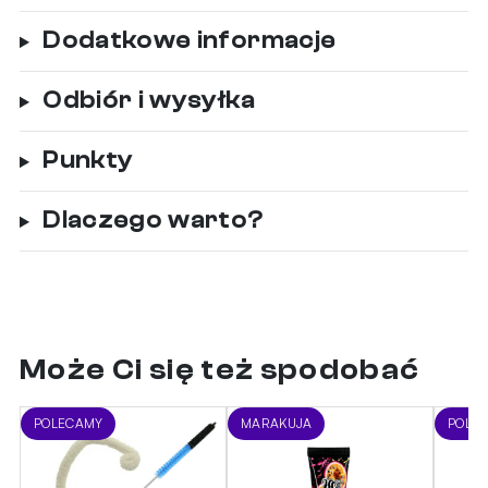
Dodatkowe informacje
Odbiór i wysyłka
Punkty
Dlaczego warto?
Może Ci się też spodobać
POLECAMY
MARAKUJA
POLE