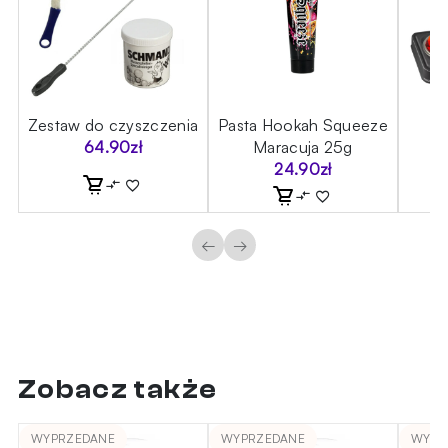
ic
Zestaw do czyszczenia
Pasta Hookah Squeeze
Z
64.90
zł
Maracuja 25g
24.90
zł
←
→
Zobacz także
WYPRZEDANE
WYPRZEDANE
WYPR