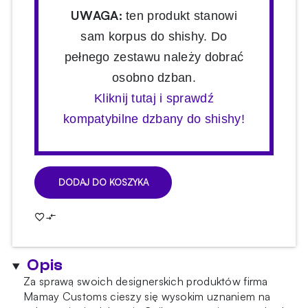
UWAGA:
ten produkt stanowi
sam korpus do shishy. Do
pełnego zestawu należy dobrać
osobno dzban.
Kliknij tutaj i sprawdź
kompatybilne dzbany do shishy!
DODAJ DO KOSZYKA
ilość
Shisha
Mamay
Coilovers
Mini
Opis
Base
Black-
Za sprawą swoich designerskich produktów firma
Blue
Mamay Customs cieszy się wysokim uznaniem na