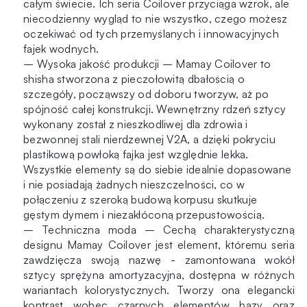
całym świecie. Ich seria Coilover przyciąga wzrok, ale
niecodzienny wygląd to nie wszystko, czego możesz
oczekiwać od tych przemyślanych i innowacyjnych
fajek wodnych.
– Wysoka jakość produkcji – Mamay Coilover to
shisha stworzona z pieczołowitą dbałością o
szczegóły, począwszy od doboru tworzyw, aż po
spójność całej konstrukcji. Wewnętrzny rdzeń sztycy
wykonany został z nieszkodliwej dla zdrowia i
bezwonnej stali nierdzewnej V2A, a dzięki pokryciu
plastikową powłoką fajka jest względnie lekka.
Wszystkie elementy są do siebie idealnie dopasowane
i nie posiadają żadnych nieszczelności, co w
połączeniu z szeroką budową korpusu skutkuje
gęstym dymem i niezakłóconą przepustowością.
– Techniczna moda – Cechą charakterystyczną
designu Mamay Coilover jest element, któremu seria
zawdzięcza swoją nazwę - zamontowana wokół
sztycy sprężyna amortyzacyjna, dostępna w różnych
wariantach kolorystycznych. Tworzy ona elegancki
kontrast wobec czarnych elementów bazy oraz