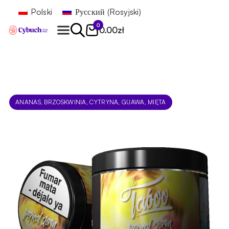
Polski
Русский
(
Rosyjski
)
0
0.00
zł
Znajdź
ANANAS, BRZOSKWINIA, CYTRYNA, GUAWA, MIĘTA