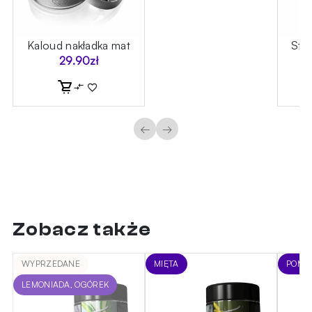
oń
Kaloud nakładka mat
Sta
29.90
zł
←
→
Zobacz także
WYPRZEDANE
MIĘTA
POMA
LEMONIADA, OGÓREK