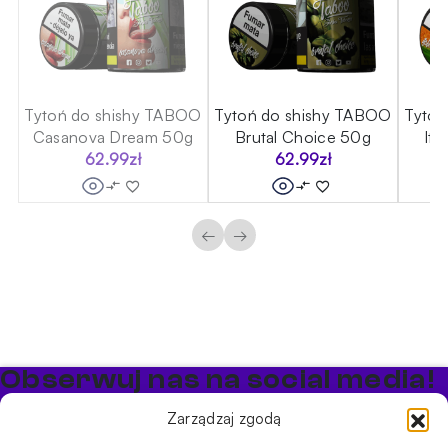
OO
Tytoń do shishy TABOO
Tytoń do shishy TABOO
Tytoń
Casanova Dream 50g
Brutal Choice 50g
Ita
62.99
zł
62.99
zł
←
→
Obserwuj nas na social media!
Bądź na bieżąco z promocjami i nowościami w sklepie
Zarządzaj zgodą
Cybuch Shisha