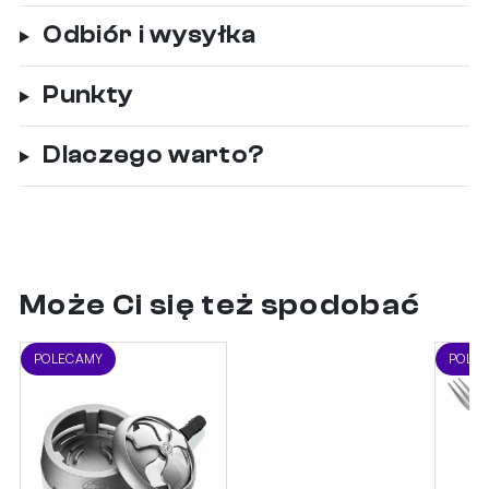
Odbiór i wysyłka
Punkty
Dlaczego warto?
Może Ci się też spodobać
POLECAMY
POLE