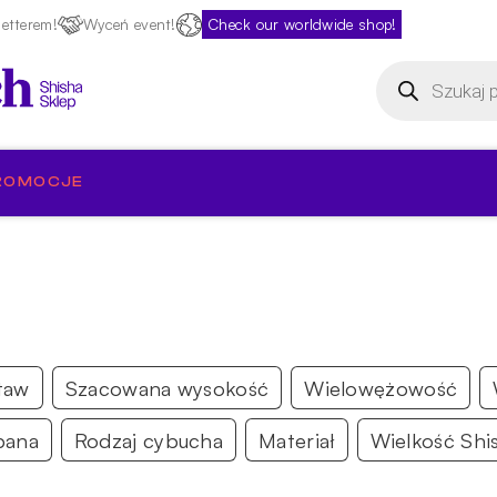
etterem!
Wyceń event!
Check our worldwide shop!
Wyszukiwarka
produktów
ROMOCJE
taw
Szacowana wysokość
Wielowężowość
bana
Rodzaj cybucha
Materiał
Wielkość Shi