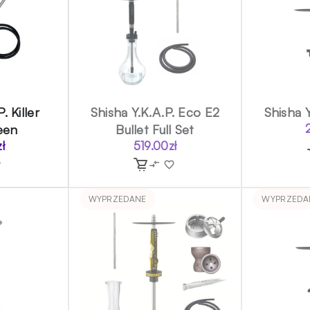
. Killer
Shisha Y.K.A.P. Eco E2
Shisha 
een
Bullet Full Set
zł
519.00
zł
WYPRZEDANE
WYPRZEDA