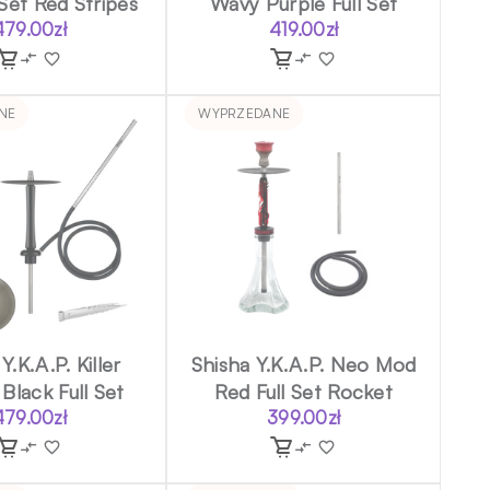
 Set Red Stripes
Wavy Purple Full Set
479.00
zł
419.00
zł
NE
WYPRZEDANE
Y.K.A.P. Killer
Shisha Y.K.A.P. Neo Mod
 Black Full Set
Red Full Set Rocket
479.00
zł
399.00
zł