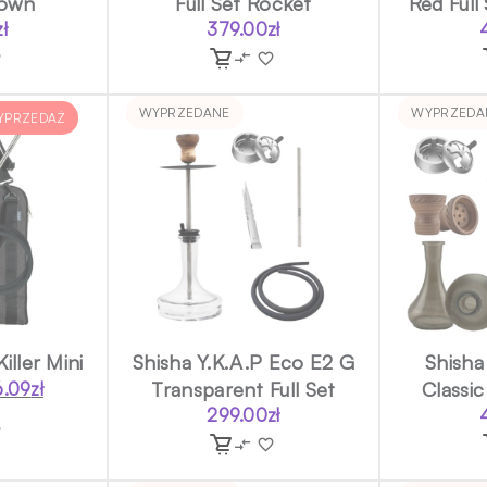
rown
Full Set Rocket
Red Full
zł
379.00
zł
WYPRZEDANE
WYPRZEDA
YPRZEDAŻ
iller Mini
Shisha Y.K.A.P Eco E2 G
Shisha 
Transparent Full Set
Classic
6.09
zł
rwotna
ualna
299.00
zł
a
a
osiła:
osi:
.10zł.
.09zł.