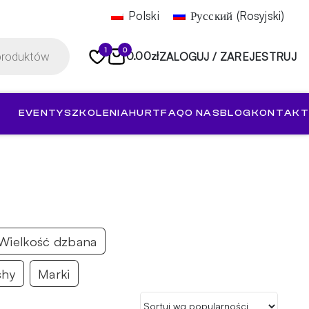
Polski
Русский
(
Rosyjski
)
1
0
0.00
zł
ZALOGUJ / ZAREJESTRUJ
EVENTY
SZKOLENIA
HURT
FAQ
O NAS
BLOG
KONTAKT
Wielkość dzbana
shy
Marki