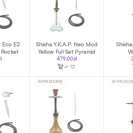
. Eco E2
Shisha Y.K.A.P. Neo Mod
Shisha 
t Rocket
Yellow Full Set Pyramid
W
ł
479.00
zł
WYPRZEDANE
WYPRZEDA