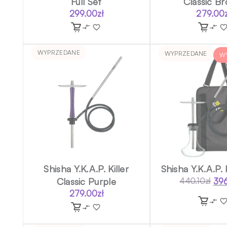
Full Set
Classic B
299.00
zł
279.00
WYPRZEDANE
WYPRZEDANE
W
Shisha Y.K.A.P. Killer
Shisha Y.K.A.P. K
Classic Purple
39
440.10
zł
Pie
Akt
279.00
zł
cen
cen
wyn
wyn
440
396