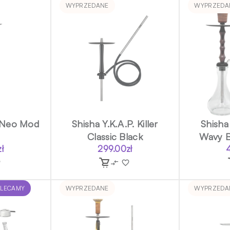
WYPRZEDANE
WYPRZEDA
. Neo Mod
Shisha Y.K.A.P. Killer
Shisha 
Classic Black
Wavy B
zł
299.00
zł
OLECAMY
WYPRZEDANE
WYPRZEDA