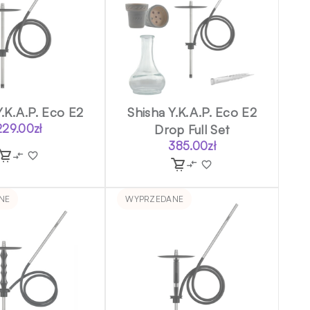
Y.K.A.P. Eco E2
Shisha Y.K.A.P. Eco E2
229.00
zł
Drop Full Set
385.00
zł
NE
WYPRZEDANE