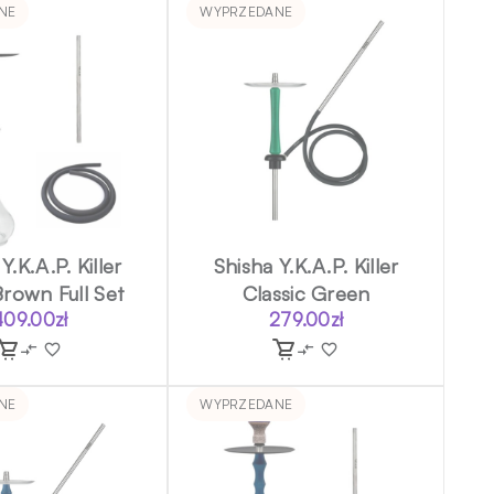
NE
WYPRZEDANE
Y.K.A.P. Killer
Shisha Y.K.A.P. Killer
rown Full Set
Classic Green
409.00
zł
279.00
zł
NE
WYPRZEDANE