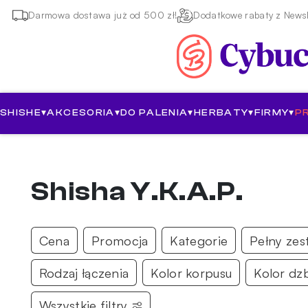
Darmowa dostawa już od 500 zł!
Dodatkowe rabaty z Newsl
SHISHE
▾
AKCESORIA
▾
DO PALENIA
▾
HERBATY
▾
FIRMY
▾
P
Shisha Y.K.A.P.
Cena
Promocja
Kategorie
Pełny zes
Rodzaj łączenia
Kolor korpusu
Kolor dz
Wszystkie filtry