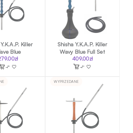
Y.K.A.P. Killer
Shisha Y.K.A.P. Killer
ave Blue
Wavy Blue Full Set
279.00
zł
409.00
zł
NE
WYPRZEDANE