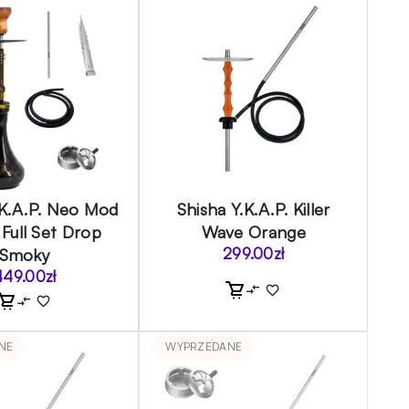
.K.A.P. Neo Mod
Shisha Y.K.A.P. Killer
 Full Set Drop
Wave Orange
Smoky
299.00
zł
449.00
zł
NE
WYPRZEDANE