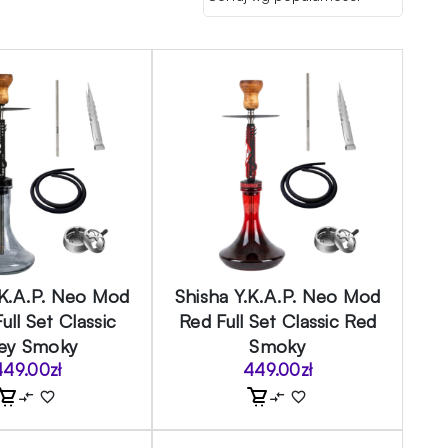
.K.A.P. Neo Mod
Shisha Y.K.A.P. Neo Mod
ull Set Classic
Red Full Set Classic Red
ey Smoky
Smoky
449.00
zł
449.00
zł