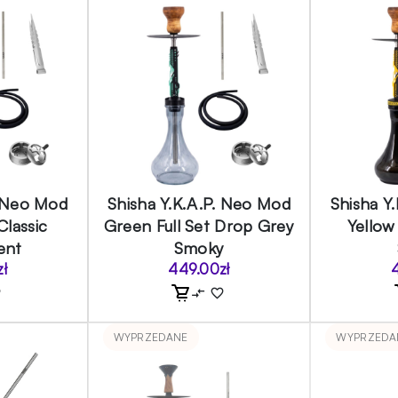
. Neo Mod
Shisha Y.K.A.P. Neo Mod
Shisha Y
Classic
Green Full Set Drop Grey
Yellow
ent
Smoky
zł
449.00
zł
WYPRZEDANE
WYPRZEDA