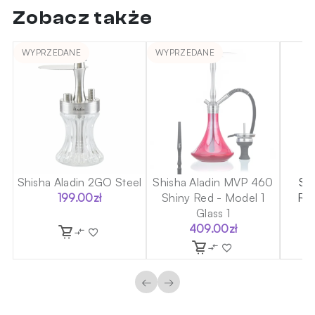
Zobacz także
WYPRZEDANE
WYPRZEDANE
70
Shisha Aladin 2GO Steel
Shisha Aladin MVP 460
Sh
199.00
zł
Shiny Red - Model 1
Roc
Glass 1
409.00
zł
←
→