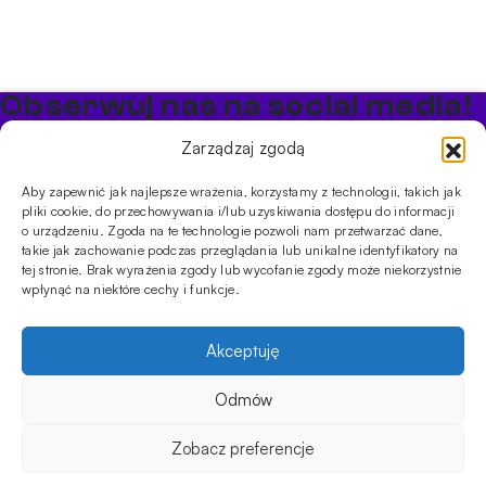
Obserwuj nas na social media!
Bądź na bieżąco z promocjami i nowościami w sklepie
Zarządzaj zgodą
Cybuch Shisha
Aby zapewnić jak najlepsze wrażenia, korzystamy z technologii, takich jak
pliki cookie, do przechowywania i/lub uzyskiwania dostępu do informacji
PRODUKTY
o urządzeniu. Zgoda na te technologie pozwoli nam przetwarzać dane,
takie jak zachowanie podczas przeglądania lub unikalne identyfikatory na
Shishe
Cybuchy
Tytonie
Rozpalanie
tej stronie. Brak wyrażenia zgody lub wycofanie zgody może niekorzystnie
INFORMACJE
wpłynąć na niektóre cechy i funkcje.
Promocje
Dostawa
Płatności
FAQ
Regulamin sklepu
Polityka
prywatności
Akceptuję
Usługi
Oferta hurtowa
Sklep
Szkolenia
Eventy
Odmów
ilość
DANE FIRMY
449.00
zł
Na stanie
DODAJ DO KOSZYKA
Shisha
ul. Jagiellońska 78,
Zobacz preferencje
Y.K.A.P.
klatka K4, lok. P13
Neo