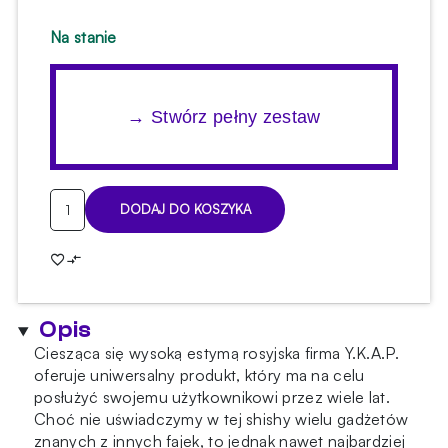
Na stanie
→ Stwórz pełny zestaw
ilość
DODAJ DO KOSZYKA
Shisha
Y.K.A.P.
Neo
Mod
Red
Opis
Full
Set
Ciesząca się wysoką estymą rosyjska firma Y.K.A.P.
Classic
oferuje uniwersalny produkt, który ma na celu
Red
posłużyć swojemu użytkownikowi przez wiele lat.
Stripe
Choć nie uświadczymy w tej shishy wielu gadżetów
znanych z innych fajek, to jednak nawet najbardziej