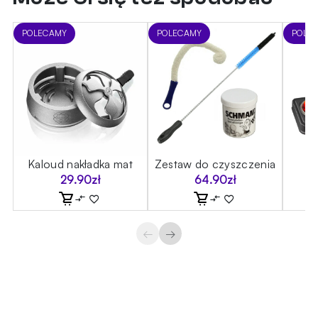
POLECAMY
POLECAMY
POLE
Kaloud nakładka mat
Zestaw do czyszczenia
Z
29.90
zł
64.90
zł
←
→