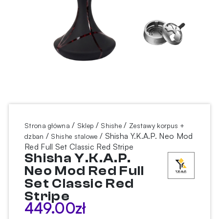
/
/
/
Strona główna
Sklep
Shishe
Zestawy korpus +
/
/ Shisha Y.K.A.P. Neo Mod
dzban
Shishe stalowe
Red Full Set Classic Red Stripe
Shisha Y.K.A.P.
Neo Mod Red Full
Set Classic Red
Stripe
449.00
zł