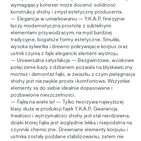
wymagający koneser może docenić solidność
konstrukcji shishy i zmysł estetyczny producenta.
– Elegancja w umiarkowaniu – Y.K.A.P. finezyjnie
łączy modernistyczną prostotę z subtelnymi
elementami przywodzącymi na myśl bardziej
tradycyjne, bogatsze formy estetyczne. Smukła,
wysoka sylwetka i drewno pokrywające korpus oraz
ustnik czynią z fajki elegancki element wystroju.
– Uniwersalna satysfakcja – Bezgwintowe, wciskowe
połączenie bazy z dzbanem pozwala na błyskawiczny
montaż i demontaż fajki, w związku z czym pielęgnacja
shishy jest niezwykle prosta i komfortowa. Wszystkie
elementy są do siebie idealnie dopasowane i
pozbawione nieszczelności.
– Fajka na wiele lat – Tylko tworzywa najwyższej
klasy służą w produkcji fajek Y.K.A.P. Gwarancją
trwałości i wytrzymałości shishy jest stal nierdzewna,
dzięki której fajka jest względnie lekka i niepodatna na
czynniki chemiczne. Drewniane elementy korpusu i
ustnika zostały poddane stabilizowaniu, zatem nie