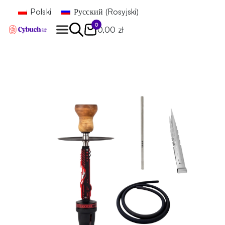
Polski
Русский
(
Rosyjski
)
0
0,00 zł
Znajdź