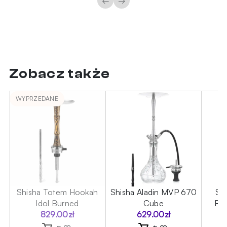
←
→
Zobacz także
WYPRZEDANE
60
Shisha Totem Hookah
Shisha Aladin MVP 670
Sh
Idol Burned
Cube
Roc
829.00
zł
629.00
zł