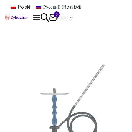
Polski
Русский
(
Rosyjski
)
0
0,00 zł
Znajdź