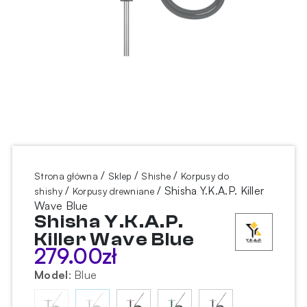
/
/
/
Strona główna
Sklep
Shishe
Korpusy do
/
/ Shisha Y.K.A.P. Killer
shishy
Korpusy drewniane
Wave Blue
Shisha Y.K.A.P.
Killer Wave Blue
279.00
zł
Model
:
Blue