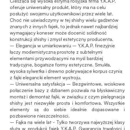
Ciesząca się wysoką estymą rosyjska firma Y.K.A.P.
oferuje uniwersalny produkt, który ma na celu
posłużyć swojemu użytkownikowi przez wiele lat.
Choć nie uświadczymy w tej shishy wielu gadżetów
znanych z innych fajek, to jednak nawet najbardziej
wymagający koneser może docenić solidność
konstrukcji shishy i zmysł estetyczny producenta.
– Elegancja w umiarkowaniu – Y.K.A.P. finezyjnie
łączy modernistyczną prostotę z subtelnymi
elementami przywodzącymi na myśl bardziej
tradycyjne, bogatsze formy estetyczne. Smukła,
wysoka sylwetka i drewno pokrywające korpus czynią
z fajki elegancki element wystroju.
– Uniwersalna satysfakcja – Bezgwintowe, wciskowe
połączenie bazy z dzbanem pozwala na błyskawiczny
montaż i demontaż fajki, w związku z czym pielęgnacja
shishy jest niezwykle prosta i komfortowa. Wszystkie
elementy są do siebie idealnie dopasowane i
pozbawione nieszczelności.
– Fajka na wiele lat - Tylko tworzywa najwyższej klasy
służą w produkcji fajek Y.K.A.P. Gwarancją trwałości i