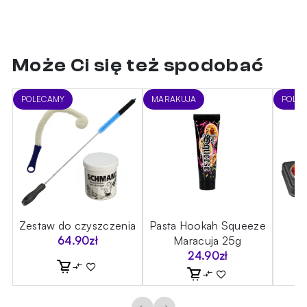
Może Ci się też spodobać
POLECAMY
MARAKUJA
POLE
ic
Zestaw do czyszczenia
Pasta Hookah Squeeze
Z
64.90
zł
Maracuja 25g
24.90
zł