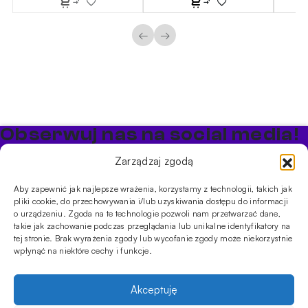
←
→
Obserwuj nas na social media!
Bądź na bieżąco z promocjami i nowościami w sklepie
Zarządzaj zgodą
Cybuch Shisha
Aby zapewnić jak najlepsze wrażenia, korzystamy z technologii, takich jak
pliki cookie, do przechowywania i/lub uzyskiwania dostępu do informacji
PRODUKTY
o urządzeniu. Zgoda na te technologie pozwoli nam przetwarzać dane,
takie jak zachowanie podczas przeglądania lub unikalne identyfikatory na
Shishe
Cybuchy
Tytonie
Rozpalanie
tej stronie. Brak wyrażenia zgody lub wycofanie zgody może niekorzystnie
INFORMACJE
wpłynąć na niektóre cechy i funkcje.
Promocje
Dostawa
Płatności
FAQ
Regulamin sklepu
Polityka
prywatności
Akceptuję
Usługi