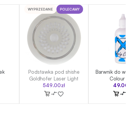
WYPRZEDANE
POLECAMY
ek
Podstawka pod shishe
Barwnik do wo
Goldhofer Laser Light
Colour B
549.00
zł
49.00
z