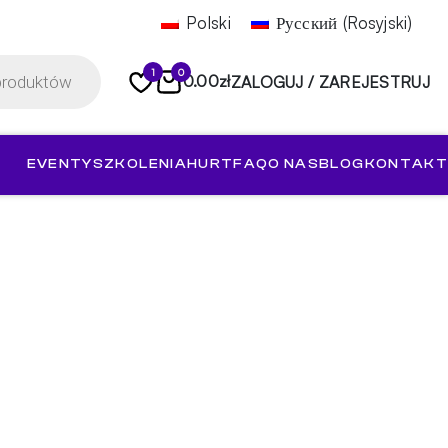
Polski
Русский
(
Rosyjski
)
1
0
0.00
zł
ZALOGUJ / ZAREJESTRUJ
EVENTY
SZKOLENIA
HURT
FAQ
O NAS
BLOG
KONTAKT