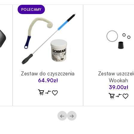
POLECAMY
Zestaw do czyszczenia
Zestaw uszczel
a
64.90
zł
Wookah
39.00
zł
←
→