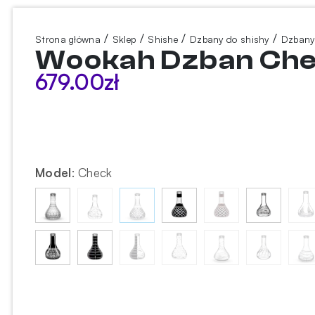
/
/
/
/
Strona główna
Sklep
Shishe
Dzbany do shishy
Dzbany
Wookah Dzban Che
679.00
zł
Model
:
Check