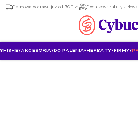
Darmowa dostawa już od 500 zł!
Dodatkowe rabaty z Newsl
SHISHE
▾
AKCESORIA
▾
DO PALENIA
▾
HERBATY
▾
FIRMY
▾
P