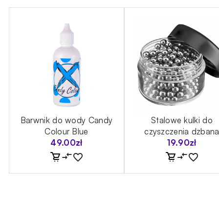
Barwnik do wody Candy
Stalowe kulki do
Colour Blue
czyszczenia dzban
49.00
zł
19.90
zł