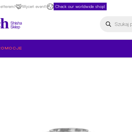
etterem!
Wyceń event!
Check our worldwide shop!
Wyszukiwarka
produktów
ROMOCJE