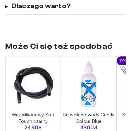
Dlaczego warto?
Może Ci się też spodobać
POLE
Wąż silikonowy Soft
Barwnik do wody Candy
Sta
Touch czarny
Colour Blue
24.90
zł
49.00
zł