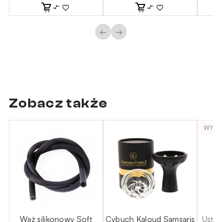
←
→
Zobacz także
WYPR
I+
Wąż silikonowy Soft
Cybuch Kaloud Samsaris
Ustni