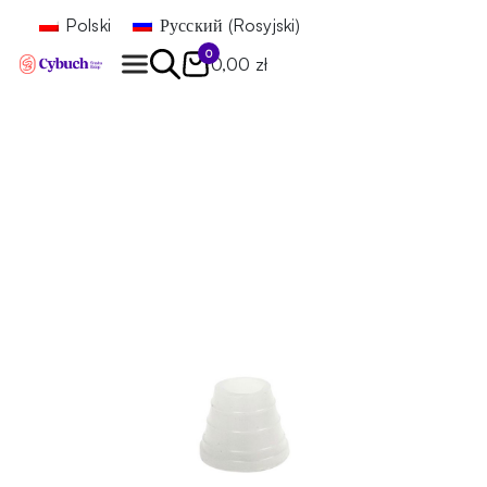
Polski
Русский
(
Rosyjski
)
0
0,00 zł
Znajdź