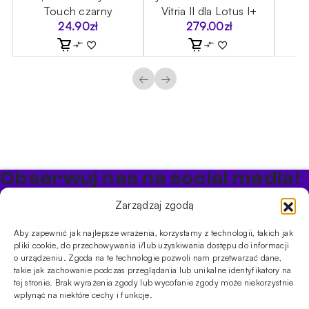
Touch czarny
Vitria II dla Lotus I+
B
24.90
zł
279.00
zł
←
→
Obserwuj nas na social media!
Bądź na bieżąco z promocjami i nowościami w sklepie
Zarządzaj zgodą
Cybuch Shisha
Aby zapewnić jak najlepsze wrażenia, korzystamy z technologii, takich jak
pliki cookie, do przechowywania i/lub uzyskiwania dostępu do informacji
PRODUKTY
o urządzeniu. Zgoda na te technologie pozwoli nam przetwarzać dane,
takie jak zachowanie podczas przeglądania lub unikalne identyfikatory na
Shishe
Cybuchy
Tytonie
Rozpalanie
tej stronie. Brak wyrażenia zgody lub wycofanie zgody może niekorzystnie
INFORMACJE
wpłynąć na niektóre cechy i funkcje.