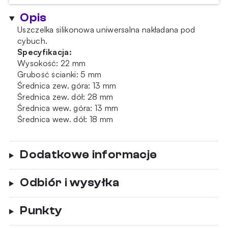
nr.
Opis
3
Uszczelka silikonowa uniwersalna nakładana pod
cybuch.
Specyfikacja:
Wysokość: 22 mm
Grubość ścianki: 5 mm
Średnica zew. góra: 13 mm
Średnica zew. dół: 28 mm
Średnica wew. góra: 13 mm
Średnica wew. dół: 18 mm
Dodatkowe informacje
Odbiór i wysyłka
Punkty