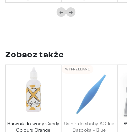
←
→
Zobacz także
WYPRZEDANE
ce
Barwnik do wody Candy
Ustnik do shishy AO Ice
Wąż
Colours Orange
Bazooka - Blue