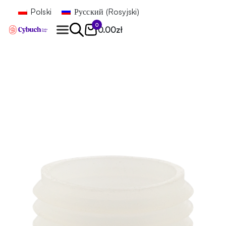
Polski
Русский
(
Rosyjski
)
0
0.00
zł
Znajdź