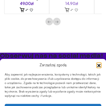
49.00
zł
14.90
zł
←
→
Obserwuj nas na social media!
Bądź na bieżąco z promocjami i nowościami w sklepie
Zarządzaj zgodą
Cybuch Shisha
Aby zapewnić jak najlepsze wrażenia, korzystamy z technologii, takich jak
pliki cookie, do przechowywania i/lub uzyskiwania dostępu do informacji
PRODUKTY
o urządzeniu. Zgoda na te technologie pozwoli nam przetwarzać dane,
takie jak zachowanie podczas przeglądania lub unikalne identyfikatory na
Shishe
Cybuchy
Tytonie
Rozpalanie
tej stronie. Brak wyrażenia zgody lub wycofanie zgody może niekorzystnie
INFORMACJE
wpłynąć na niektóre cechy i funkcje.
Promocje
Dostawa
Płatności
FAQ
Regulamin sklepu
Polityka
prywatności