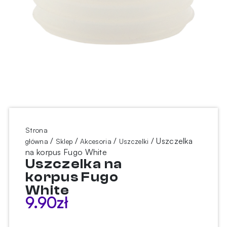
Strona
/
/
/
/ Uszczelka
główna
Sklep
Akcesoria
Uszczelki
na korpus Fugo White
Uszczelka na
korpus Fugo
White
9.90
zł