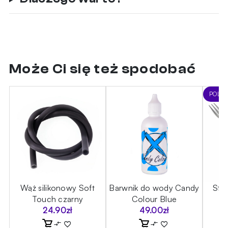
Może Ci się też spodobać
POLE
ic
Wąż silikonowy Soft
Barwnik do wody Candy
Sta
Touch czarny
Colour Blue
24.90
zł
49.00
zł