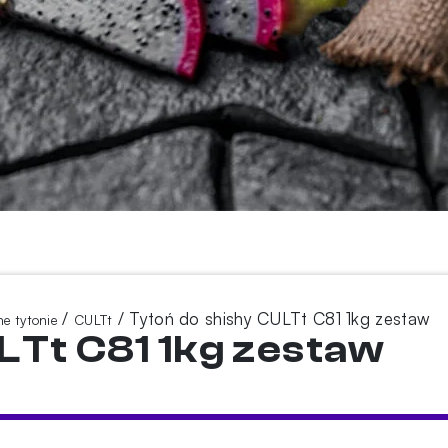
/
/ Tytoń do shishy CULTt C81 1kg zestaw
e tytonie
CULTt
LTt C81 1kg zestaw