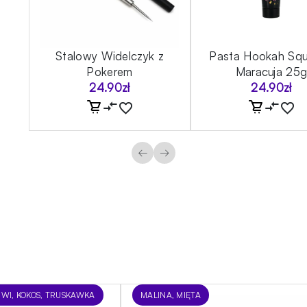
Stalowy Widelczyk z
Pasta Hookah Sq
Pokerem
Maracuja 25
24.90
zł
24.90
zł
←
→
IWI, KOKOS, TRUSKAWKA
MALINA, MIĘTA