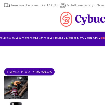
Darmowa dostawa już od 500 zł!
Dodatkowe rabaty z Newsl
SHISHE
▾
AKCESORIA
▾
DO PALENIA
▾
HERBATY
▾
FIRMY
▾
P
LIMONKA, PITAJA, POMARAŃCZA