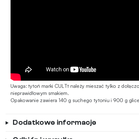
Uwaga: tytoń marki CULTt należy mieszać tylko z dołąc
nieprawidłowym smakiem.
Opakowanie zawiera 140 g suchego tytoniu i 900 g glic
Dodatkowe informacje