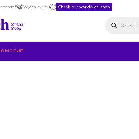
etterem!
Wyceń event!
Check our worldwide shop!
Wyszukiwarka
produktów
ROMOCJE