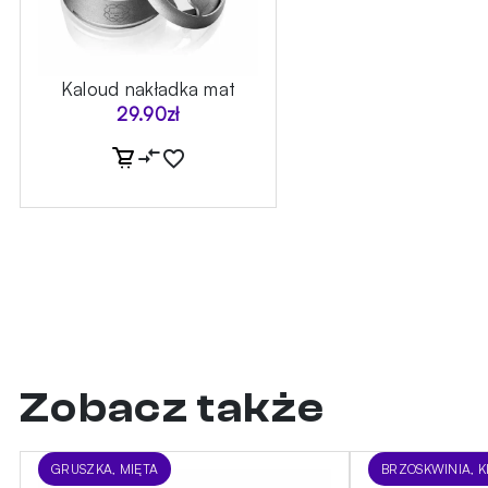
Kaloud nakładka mat
29.90
zł
Zobacz także
GRUSZKA, MIĘTA
BRZOSKWINIA, K