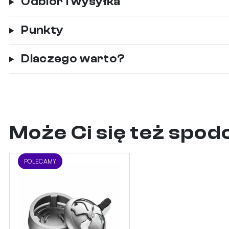
Odbiór i wysyłka
Punkty
Dlaczego warto?
Może Ci się też spo
POLECAMY