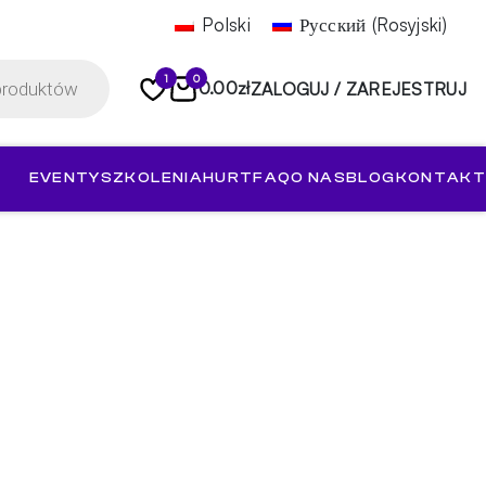
Polski
Русский
(
Rosyjski
)
1
0
0.00
zł
ZALOGUJ / ZAREJESTRUJ
EVENTY
SZKOLENIA
HURT
FAQ
O NAS
BLOG
KONTAKT