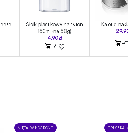
ueeze
Słoik plastikowy na tytoń
Kaloud nakła
g
150ml (na 50g)
29.90
z
4.90
zł
MIĘTA, WINOGRONO
GRUSZKA, MIĘ