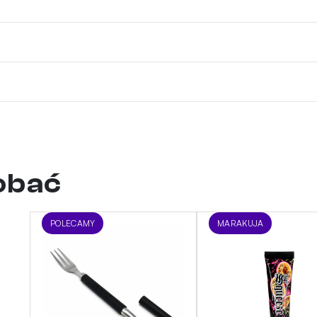
dobać
POLECAMY
MARAKUJA