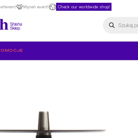
etterem!
Wyceń event!
Check our worldwide shop!
Wyszukiwarka
produktów
ROMOCJE