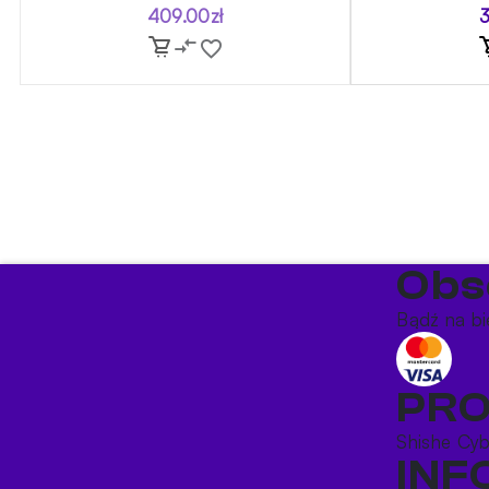
409.00
zł
Obs
Bądź na bi
PR
Shishe
Cy
IN