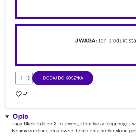
UWAGA:
ten produkt st
ilość
DODAJ DO KOSZYKA
Shisha
Tiaga
Black
Edition
X
Opis
Tiaga Black Edition X to shisha, która łączy elegancję z
dynamiczne linie, efektowne detale oraz podkreśloną gł