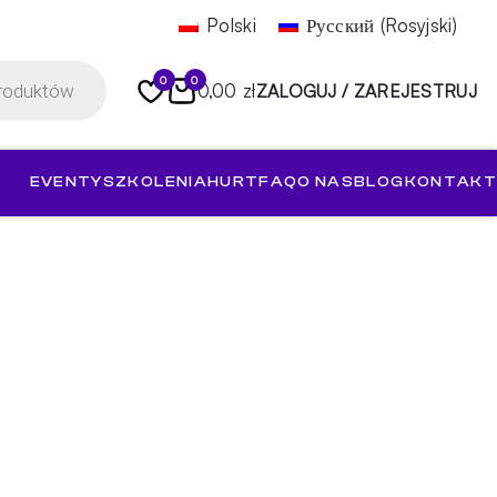
Polski
Русский
(
Rosyjski
)
0
0
0,00 zł
ZALOGUJ / ZAREJESTRUJ
EVENTY
SZKOLENIA
HURT
FAQ
O NAS
BLOG
KONTAKT