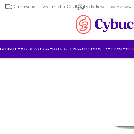
Darmowa dostawa już od 500 zł!
Dodatkowe rabaty z Newsl
SHISHE
▾
AKCESORIA
▾
DO PALENIA
▾
HERBATY
▾
FIRMY
▾
P