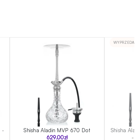
WYPRZEDANE
 -
Shisha Aladin MVP 670 Dot
Shisha Alad
629.00
zł
- M