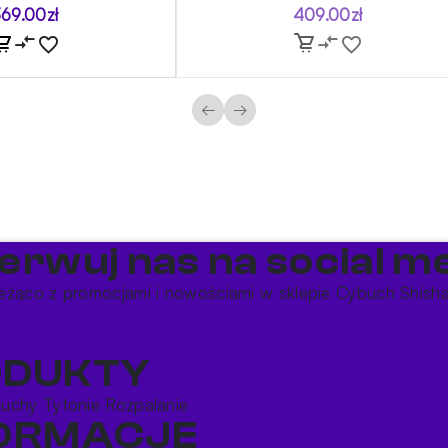
369.00
zł
409.00
zł
←
→
erwuj nas na social me
eżąco z promocjami i nowościami w sklepie Cybuch Shish
ODUKTY
buchy
Tytonie
Rozpalanie
FORMACJE