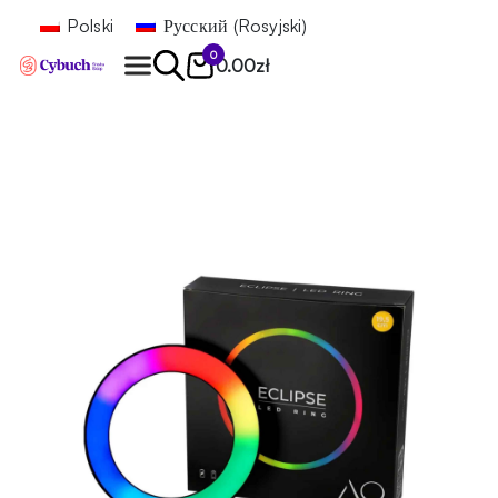
Polski
Русский
(
Rosyjski
)
0
0.00
zł
Znajdź