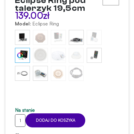
Eclipse Ring pod
talerzyk 19,5cm
139.00
zł
Model
:
Eclipse Ring
Na stanie
ilość
DODAJ DO KOSZYKA
Moduł
LED