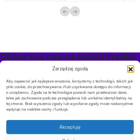
←
→
Obserwuj nas na social media!
Bądź na bieżąco z promocjami i nowościami w sklepie
Zarządzaj zgodą
Cybuch Shisha
Aby zapewnić jak najlepsze wrażenia, korzystamy z technologii, takich jak
pliki cookie, do przechowywania i/lub uzyskiwania dostępu do informacji
PRODUKTY
o urządzeniu. Zgoda na te technologie pozwoli nam przetwarzać dane,
takie jak zachowanie podczas przeglądania lub unikalne identyfikatory na
Shishe
Cybuchy
Tytonie
Rozpalanie
tej stronie. Brak wyrażenia zgody lub wycofanie zgody może niekorzystnie
INFORMACJE
wpłynąć na niektóre cechy i funkcje.
Promocje
Dostawa
Płatności
FAQ
Regulamin sklepu
Polityka
prywatności
Akceptuję
Usługi
Oferta hurtowa
Sklep
Szkolenia
Eventy