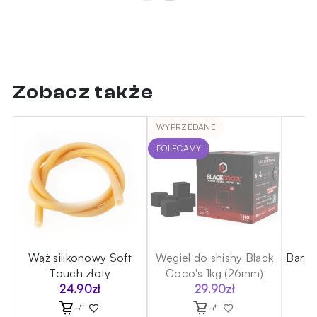
Zobacz także
WYPRZEDANE
POLECAMY
Wąż silikonowy Soft
Węgiel do shishy Black
Barwn
Touch złoty
Coco's 1kg (26mm)
24.90
zł
29.90
zł