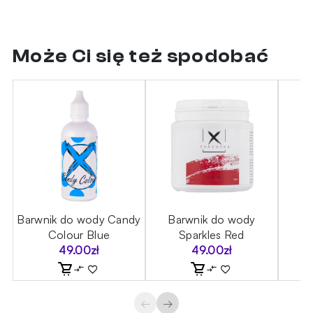
Może Ci się też spodobać
Barwnik do wody Candy
Barwnik do wody
B
Colour Blue
Sparkles Red
49.00
zł
49.00
zł
←
→