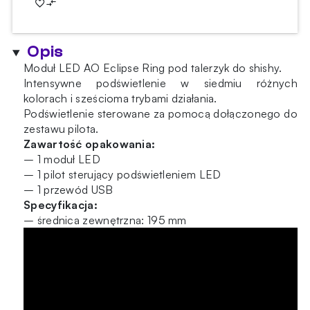
AO
Eclipse
Ring
Opis
pod
talerzyk
Moduł LED AO Eclipse Ring pod talerzyk do shishy.
19,5cm
Intensywne podświetlenie w siedmiu różnych
kolorach i sześcioma trybami działania.
Podświetlenie sterowane za pomocą dołączonego do
zestawu pilota.
Zawartość opakowania:
– 1 moduł LED
– 1 pilot sterujący podświetleniem LED
– 1 przewód USB
Specyfikacja:
– średnica zewnętrzna: 195 mm