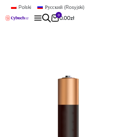
Polski
Русский
(
Rosyjski
)
0
0.00
zł
Znajdź