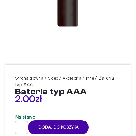
/
/
/
/ Bateria
Strona główna
Sklep
Akcesoria
Inne
typ AAA
Bateria typ AAA
2.00
zł
Na stanie
ilość
DODAJ DO KOSZYKA
Bateria