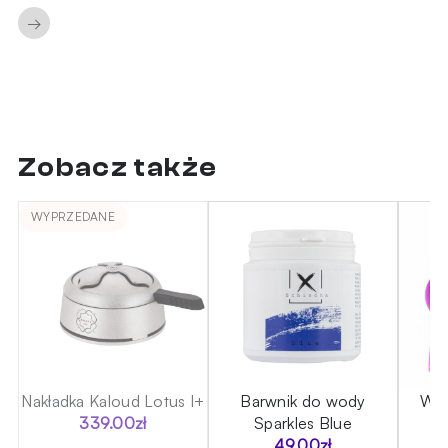
→
Zobacz także
WYPRZEDANE
ce
Nakładka Kaloud Lotus I+
Barwnik do wody
Wąż
339.00
zł
Sparkles Blue
T
49.00
zł