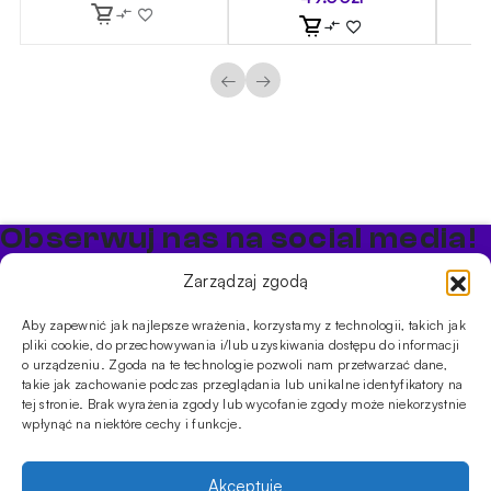
←
→
Obserwuj nas na social media!
Bądź na bieżąco z promocjami i nowościami w sklepie
Zarządzaj zgodą
Cybuch Shisha
Aby zapewnić jak najlepsze wrażenia, korzystamy z technologii, takich jak
pliki cookie, do przechowywania i/lub uzyskiwania dostępu do informacji
PRODUKTY
o urządzeniu. Zgoda na te technologie pozwoli nam przetwarzać dane,
takie jak zachowanie podczas przeglądania lub unikalne identyfikatory na
Shishe
Cybuchy
Tytonie
Rozpalanie
tej stronie. Brak wyrażenia zgody lub wycofanie zgody może niekorzystnie
INFORMACJE
wpłynąć na niektóre cechy i funkcje.
Promocje
Dostawa
Płatności
FAQ
Regulamin sklepu
Polityka
prywatności
Akceptuję