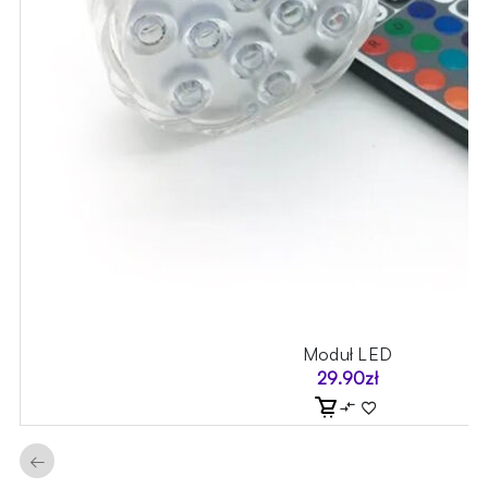
Moduł LED
29.90
zł
←