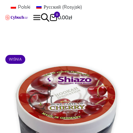
Polski
Русский
(
Rosyjski
)
0
0.00
zł
Znajdź
WIŚNIA