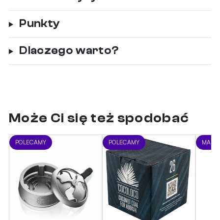
Punkty
Dlaczego warto?
Może Ci się też spodobać
POLECAMY
POLECAMY
MARA