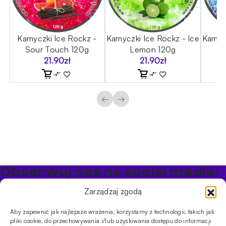
-
Kamyczki Ice Rockz -
Kamyczki Ice Rockz - Ice
Kamycz
Sour Touch 120g
Lemon 120g
21.90
zł
21.90
zł
←
→
Obserwuj nas na social media!
Bądź na bieżąco z promocjami i nowościami w sklepie
Zarządzaj zgodą
Cybuch Shisha
Aby zapewnić jak najlepsze wrażenia, korzystamy z technologii, takich jak
pliki cookie, do przechowywania i/lub uzyskiwania dostępu do informacji