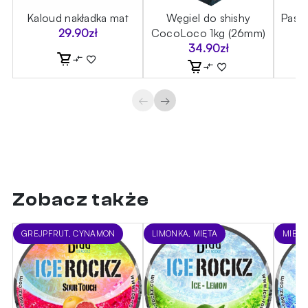
Kaloud nakładka mat
Węgiel do shishy
Past
29.90
zł
CocoLoco 1kg (26mm)
34.90
zł
←
→
Zobacz także
GREJPFRUT, CYNAMON
LIMONKA, MIĘTA
MIĘTA