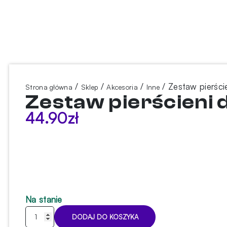
/
/
/
/ Zestaw pierśc
Strona główna
Sklep
Akcesoria
Inne
Zestaw pierścieni
44.90
zł
Na stanie
ilość
DODAJ DO KOSZYKA
Zestaw