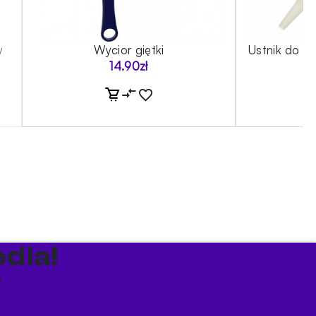
y
Wycior giętki
Ustnik do s
14.90
zł
dia!
a