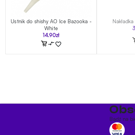
Ustnik do shishy AO Ice Bazooka -
Nakładka 
White
14.90
zł
Obs
Bądź na bi