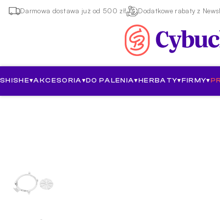
Darmowa dostawa już od 500 zł!
Dodatkowe rabaty z Newsl
SHISHE
▾
AKCESORIA
▾
DO PALENIA
▾
HERBATY
▾
FIRMY
▾
P