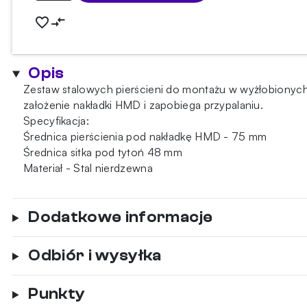
pierścieni
do
owoców
Embery
Opis
Zestaw stalowych pierścieni do montażu w wyżłobionyc
założenie nakładki HMD i zapobiega przypalaniu.
Specyfikacja:
Średnica pierścienia pod nakładkę HMD - 75 mm
Średnica sitka pod tytoń 48 mm
Materiał - Stal nierdzewna
Dodatkowe informacje
Odbiór i wysyłka
Punkty