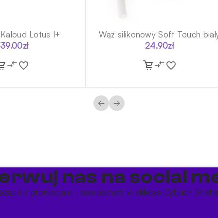
Kaloud Lotus I+
Wąż silikonowy Soft Touch biał
339.00
zł
24.90
zł
←
→
erwuj nas na social me
eżąco z promocjami i nowościami w sklepie Cybuch Shish