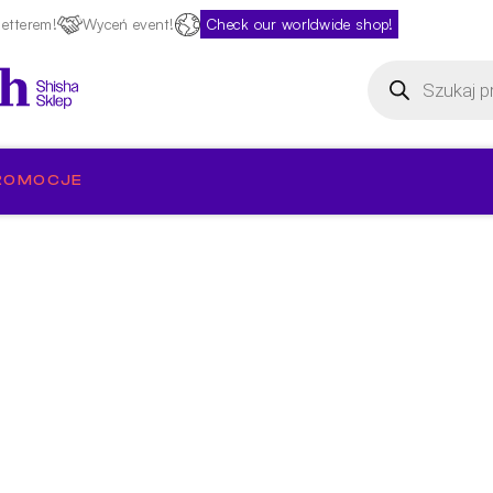
etterem!
Wyceń event!
Check our worldwide shop!
Wyszukiwarka
produktów
ROMOCJE