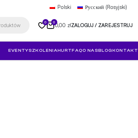
Polski
Русский
(
Rosyjski
)
0
0
0,00 zł
ZALOGUJ / ZAREJESTRUJ
EVENTY
SZKOLENIA
HURT
FAQ
O NAS
BLOG
KONTAKT