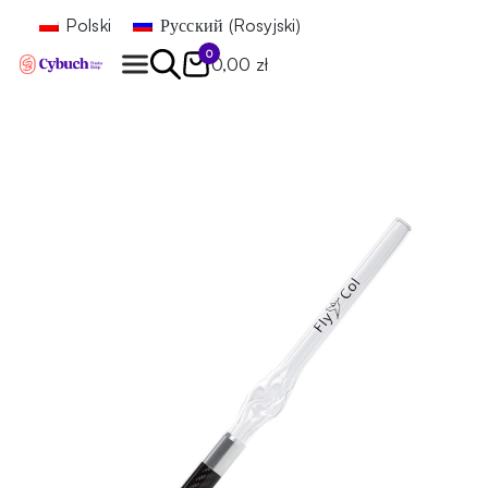
Polski
Русский
(
Rosyjski
)
0
0,00 zł
Znajdź