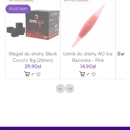
WYPRZEDANE
WYPRZEDANE
POLECAMY
Węgiel do shishy Black
Ustnik do shishy AO Ice
Barwn
Coco's 1kg (26mm)
Bazooka - Pink
29.90
zł
14.90
zł
←
→