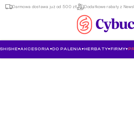
Darmowa dostawa już od 500 zł!
Dodatkowe rabaty z Newsl
SHISHE
▾
AKCESORIA
▾
DO PALENIA
▾
HERBATY
▾
FIRMY
▾
P