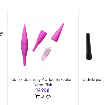
h
Ustnik do shishy AO Ice Bazooka -
Ustniki jedn
Neon Pink
14.90
zł