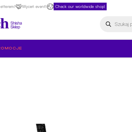
etterem!
Wyceń event!
Check our worldwide shop!
Wyszukiwarka
produktów
ROMOCJE