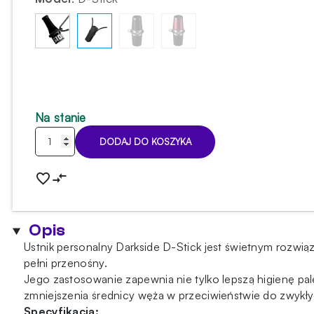
Na stanie
ilość
DODAJ DO KOSZYKA
Ustnik
personalny
Darkside
D-
Stick
Opis
Black
Ustnik personalny Darkside D-Stick jest świetnym rozwią
pełni przenośny.
Jego zastosowanie zapewnia nie tylko lepszą higienę pa
zmniejszenia średnicy węża w przeciwieństwie do zwykł
Specyfikacja: