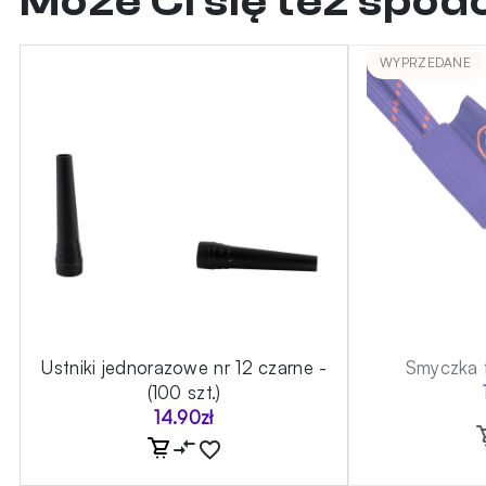
Może Ci się też spo
WYPRZEDANE
-
Ustniki jednorazowe nr 12 czarne -
Smyczka 
(100 szt.)
14.90
zł