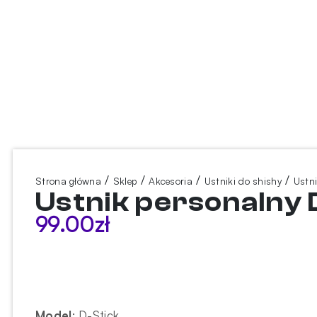
/
/
/
/
Strona główna
Sklep
Akcesoria
Ustniki do shishy
Ustni
Ustnik personalny 
99.00
zł
Model
:
D-Stick