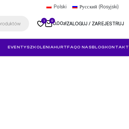
Polski
Русский
(
Rosyjski
)
1
0
0.00
zł
ZALOGUJ / ZAREJESTRUJ
EVENTY
SZKOLENIA
HURT
FAQ
O NAS
BLOG
KONTAKT