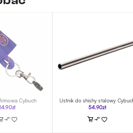
dobać
firmowa Cybuch
Ustnik do shishy stalowy Cybuc
14.90
zł
54.90
zł