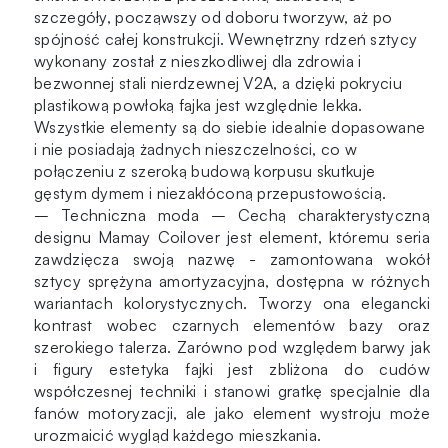
szczegóły, począwszy od doboru tworzyw, aż po
spójność całej konstrukcji. Wewnętrzny rdzeń sztycy
wykonany został z nieszkodliwej dla zdrowia i
bezwonnej stali nierdzewnej V2A, a dzięki pokryciu
plastikową powłoką fajka jest względnie lekka.
Wszystkie elementy są do siebie idealnie dopasowane
i nie posiadają żadnych nieszczelności, co w
połączeniu z szeroką budową korpusu skutkuje
gęstym dymem i niezakłóconą przepustowością.
– Techniczna moda – Cechą charakterystyczną
designu Mamay Coilover jest element, któremu seria
zawdzięcza swoją nazwę - zamontowana wokół
sztycy sprężyna amortyzacyjna, dostępna w różnych
wariantach kolorystycznych. Tworzy ona elegancki
kontrast wobec czarnych elementów bazy oraz
szerokiego talerza. Zarówno pod względem barwy jak
i figury estetyka fajki jest zbliżona do cudów
współczesnej techniki i stanowi gratkę specjalnie dla
fanów motoryzacji, ale jako element wystroju może
urozmaicić wygląd każdego mieszkania.