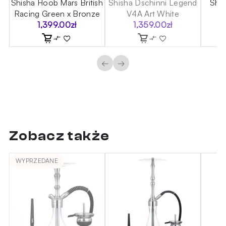
Shisha Hoob Mars British
Shisha Dschinni Legend
Shi
Racing Green x Bronze
V4A Art White
O
1,399.00
zł
1,359.00
zł
←
→
Zobacz także
WYPRZEDANE