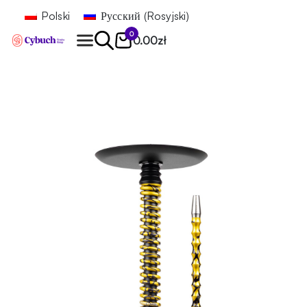
Polski
Русский
(
Rosyjski
)
0
0.00
zł
Znajdź