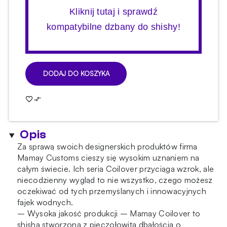
Kliknij tutaj i sprawdź
kompatybilne dzbany do shishy!
DODAJ DO KOSZYKA
ilość
Shisha
Mamay
Coilovers
Big
Opis
Anod
Black-
Za sprawą swoich designerskich produktów firma
Gold
Mamay Customs cieszy się wysokim uznaniem na
Splash
całym świecie. Ich seria Coilover przyciąga wzrok, ale
niecodzienny wygląd to nie wszystko, czego możesz
oczekiwać od tych przemyślanych i innowacyjnych
fajek wodnych.
– Wysoka jakość produkcji – Mamay Coilover to
shisha stworzona z pieczołowitą dbałością o