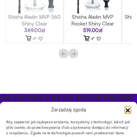
70
Shisha Aladin MVP 360
Shisha Aladin MVP
Shis
Shiny Clear
Rocket Shiny Clear
369.00
zł
519.00
zł
←
→
Obserwuj nas na social media!
Bądź na bieżąco z promocjami i nowościami w sklepie
Zarządzaj zgodą
Cybuch Shisha
Aby zapewnić jak najlepsze wrażenia, korzystamy z technologii, takich jak
pliki cookie, do przechowywania i/lub uzyskiwania dostępu do informacji
PRODUKTY
o urządzeniu. Zgoda na te technologie pozwoli nam przetwarzać dane,