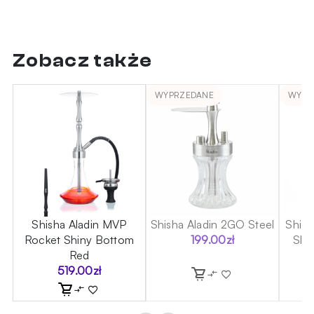
Zobacz także
WYPRZEDANE
WYPR
60
Shisha Aladin MVP
Shisha Aladin 2GO Steel
Shis
Rocket Shiny Bottom
199.00
zł
Shin
Red
519.00
zł