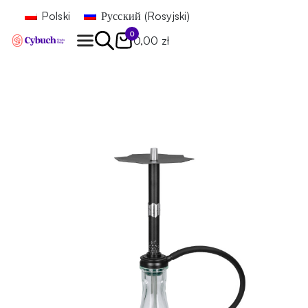
Polski
Русский
(
Rosyjski
)
0
0,00 zł
Znajdź