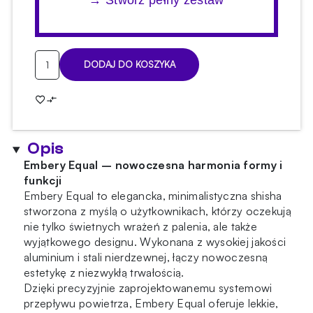
→ Stwórz pełny zestaw
ilość
DODAJ DO KOSZYKA
Shisha
Embery
Equal
Black
Silver
Opis
Full
Set
Embery Equal – nowoczesna harmonia formy i
funkcji
Embery Equal to elegancka, minimalistyczna shisha
stworzona z myślą o użytkownikach, którzy oczekują
nie tylko świetnych wrażeń z palenia, ale także
wyjątkowego designu. Wykonana z wysokiej jakości
aluminium i stali nierdzewnej, łączy nowoczesną
estetykę z niezwykłą trwałością.
Dzięki precyzyjnie zaprojektowanemu systemowi
przepływu powietrza, Embery Equal oferuje lekkie,