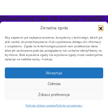
Obserwuj nas na social media!
Bądź na bieżąco z promocjami i nowościami w sklepie
Zarządzaj zgodą
Cybuch Shisha
Aby zapewnić jak najlepsze wrażenia, korzystamy z technologii, takich jak
pliki cookie, do przechowywania i/lub uzyskiwania dostępu do informacji
PRODUKTY
o urządzeniu. Zgoda na te technologie pozwoli nam przetwarzać dane,
takie jak zachowanie podczas przeglądania lub unikalne identyfikatory na
Shishe
Cybuchy
Tytonie
Rozpalanie
tej stronie. Brak wyrażenia zgody lub wycofanie zgody może niekorzystnie
INFORMACJE
wpłynąć na niektóre cechy i funkcje.
Promocje
Dostawa
Płatności
FAQ
Regulamin sklepu
Polityka
prywatności
Akceptuję
Usługi
Oferta hurtowa
Sklep
Szkolenia
Eventy
Odmów
DANE FIRMY
549.00
zł
Na stanie
DODAJ DO KOSZYKA
ilość
ul. Jagiellońska 78,
Zobacz preferencje
Shisha
klatka K4, lok. P13
Aladin
03-301 Warszawa, Polska
Epox
Polityka plików cookies
Polityka prywatności
Menu
Sklep
Moje konto
Koszyk