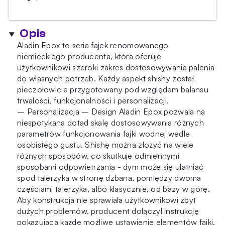
Aladin
Epox
580
Opis
Red
Black
Aladin Epox to seria fajek renomowanego
niemieckiego producenta, która oferuje
użytkownikowi szeroki zakres dostosowywania palenia
do własnych potrzeb. Każdy aspekt shishy został
pieczołowicie przygotowany pod względem balansu
trwałości, funkcjonalności i personalizacji.
– Personalizacja – Design Aladin Epox pozwala na
niespotykaną dotąd skalę dostosowywania różnych
parametrów funkcjonowania fajki wodnej wedle
osobistego gustu. Shishę można złożyć na wiele
różnych sposobów, co skutkuje odmiennymi
sposobami odpowietrzania - dym może się ulatniać
spod talerzyka w stronę dzbana, pomiędzy dwoma
częściami talerzyka, albo klasycznie, od bazy w górę.
Aby konstrukcja nie sprawiała użytkownikowi zbyt
dużych problemów, producent dołączył instrukcję
pokazującą każde możliwe ustawienie elementów fajki.