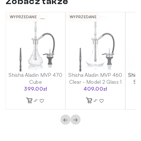
Zobacz także
WYPRZEDANE
WYPRZEDANE
Shisha Aladin MVP 470
Shisha Aladin MVP 460
Shis
m
Cube
Clear - Model 2 Glass 1
Sh
399.00
zł
409.00
zł
←
→