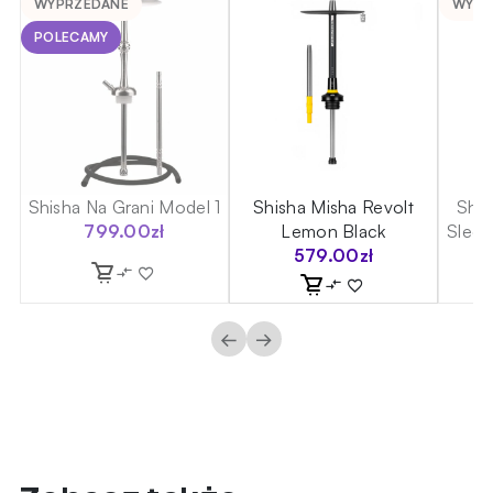
WYPRZEDANE
WYPR
POLECAMY
-H
Shisha Na Grani Model 1
Shisha Misha Revolt
Shis
799.00
zł
Lemon Black
Sleek
579.00
zł
←
→