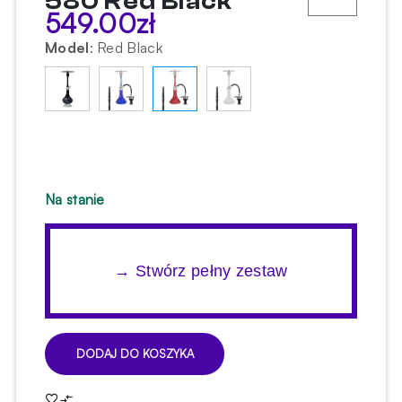
580 Red Black
549.00
zł
Model
:
Red Black
Na stanie
→ Stwórz pełny zestaw
DODAJ DO KOSZYKA
ilość
Shisha