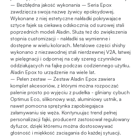
– Bezbłędna jakość wykonania – Seria Epox
zawdzięcza swoją nazwę żywicy epoksydowej.
Wykonane z niej estetyczne nakładki pokrywające
sztyce fajek są ciekawą odskocznią od surowej stali
poprzednich modeli Aladin. Służą też do zwiększenia
stopnia customizacji - nakładki są wymienne i
dostępne w wielu kolorach. Metalowe części shishy
wykonano z niezawodnej stali nierdzewnej V2A, łatwej
w pielęgnacji i odpornej na cały szereg czynników
oddziałujących na fajkę podczas codziennego użytku.
Aladin Epox to urządzenie na wiele lat.
– Pełen zestaw – Zestaw Aladin Epox zawiera
komplet akcesoriów, z którymi można rozpocząć
palenie prosto po wyjęciu z pudełka - gliniany cybuch
Optimus Eco, silikonowy wąż, aluminiowy ustnik, a
nawet pomocna sprężynka zapobiegająca
załamywaniu się węża. Kontynuując trend pełnej
personalizacji fajki, producent zastosował regulowany
dyfuzor, dzięki któremu można dostosowywać
głośność i miękkość zaciągania do każdej sytuacji.