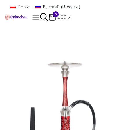
Polski
Русский
(
Rosyjski
)
0
0,00 zł
Znajdź