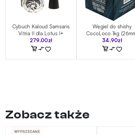
Cybuch Kaloud Samsaris
Węgiel do shishy
Vitria II dla Lotus I+
CocoLoco 1kg (26m
279.00
zł
34.90
zł
Zobacz także
WYPRZEDANE