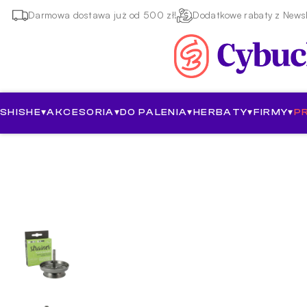
Darmowa dostawa już od 500 zł!
Dodatkowe rabaty z Newsl
SHISHE
▾
AKCESORIA
▾
DO PALENIA
▾
HERBATY
▾
FIRMY
▾
P