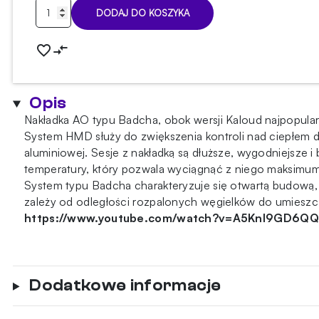
ilość
DODAJ DO KOSZYKA
Nakładka
typu
badcha
AO
Gun
Opis
Metal
Nakładka AO typu Badcha, obok wersji Kaloud najpopula
System HMD służy do zwiększenia kontroli nad ciepłem do
aluminiowej. Sesje z nakładką są dłuższe, wygodniejsze i
temperatury, który pozwala wyciągnąć z niego maksimu
System typu Badcha charakteryzuje się otwartą budową, 
zależy od odległości rozpalonych węgielków do umieszczon
https://www.youtube.com/watch?v=A5KnI9GD6QQ
Dodatkowe informacje