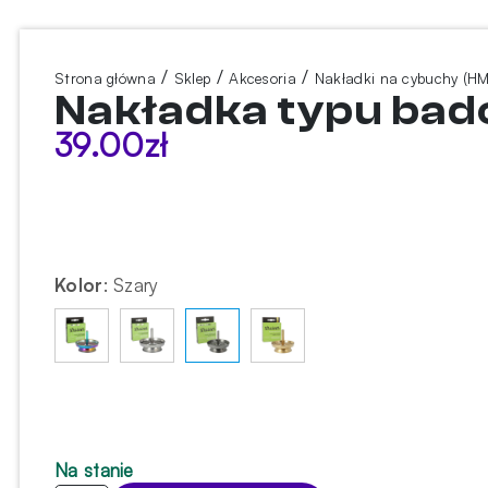
/
/
/
Strona główna
Sklep
Akcesoria
Nakładki na cybuchy (H
Nakładka typu bad
39.00
zł
Kolor
:
Szary
Na stanie