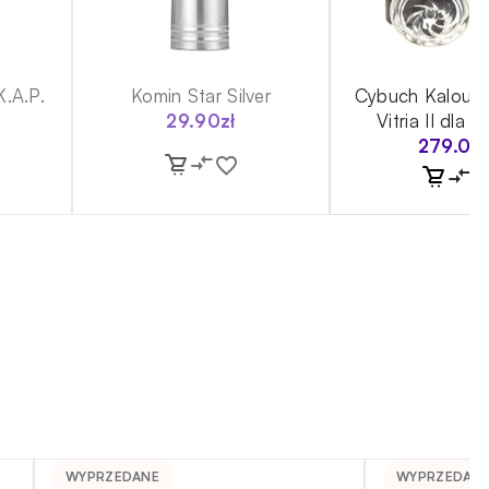
K.A.P.
Komin Star Silver
Cybuch Kaloud 
29.90
zł
Vitria II dla L
279.00
WYPRZEDANE
WYPRZEDAN