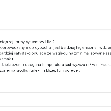
rniejszej formy systemów HMD.
prowadzanym do cybucha i jest bardziej higieniczną i wdzięcz
 bardziej satysfakcjonujące ze względu na zminimalizowane sz
m smaku.
dzięki czemu osiągana temperatura jest wyższa niż w nakładk
ej na środku rurki - im bliżej, tym goręcej.