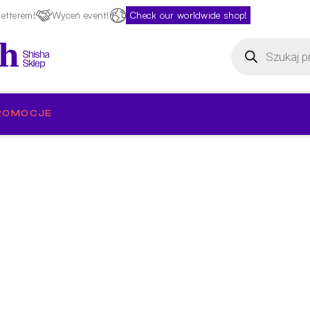
etterem!
Wyceń event!
Check our worldwide shop!
Wyszukiwarka
produktów
ROMOCJE