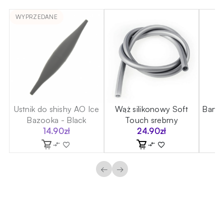
WYPRZEDANE
Ustnik do shishy AO Ice
Wąż silikonowy Soft
Barwn
Bazooka - Black
Touch srebrny
14.90
zł
24.90
zł
←
→