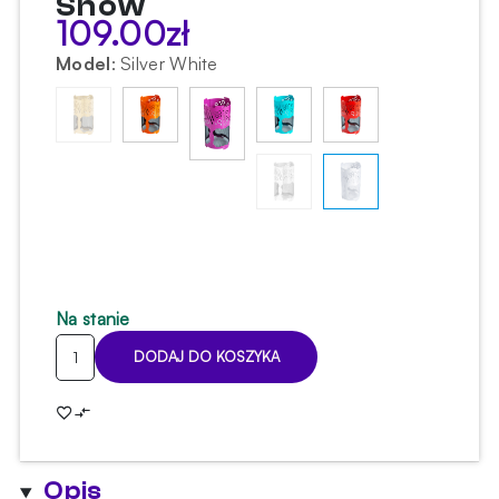
Snow
109.00
zł
Model
:
Silver White
Na stanie
ilość
DODAJ DO KOSZYKA
Komin
z
siatką
Embery
Silver
Opis
Snow