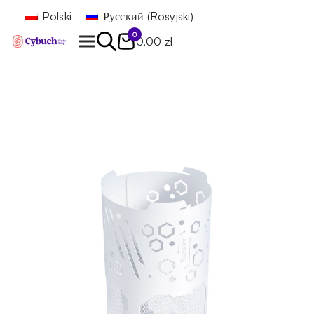
Polski
Русский
(
Rosyjski
)
0
0,00 zł
Znajdź