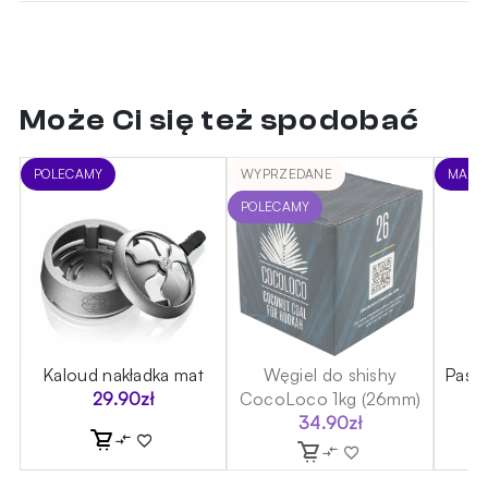
Może Ci się też spodobać
POLECAMY
WYPRZEDANE
MARA
POLECAMY
Kaloud nakładka mat
Węgiel do shishy
Past
29.90
zł
CocoLoco 1kg (26mm)
34.90
zł