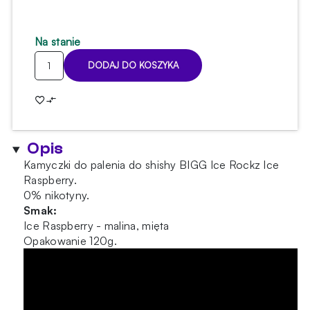
Na stanie
ilość
DODAJ DO KOSZYKA
Kamyczki
Ice
Rockz
-
Ice
Opis
Raspberry
120g
Kamyczki do palenia do shishy BIGG Ice Rockz Ice
Raspberry.
0% nikotyny.
Smak:
Ice Raspberry - malina, mięta
Opakowanie 120g.