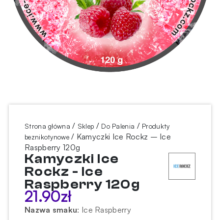
/
/
/
Strona główna
Sklep
Do Palenia
Produkty
/ Kamyczki Ice Rockz – Ice
beznikotynowe
Raspberry 120g
Kamyczki Ice
Rockz - Ice
Raspberry 120g
21.90
zł
Nazwa smaku
:
Ice Raspberry