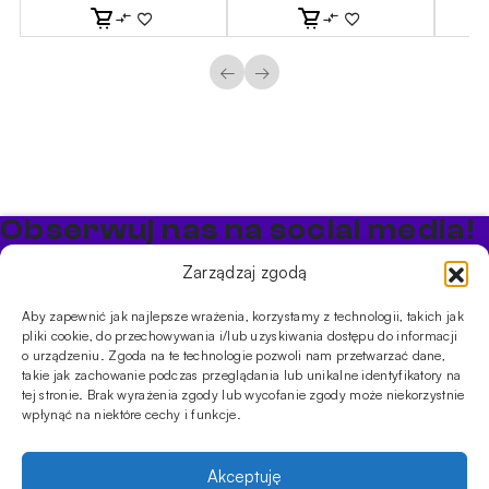
←
→
Obserwuj nas na social media!
Bądź na bieżąco z promocjami i nowościami w sklepie
Zarządzaj zgodą
Cybuch Shisha
Aby zapewnić jak najlepsze wrażenia, korzystamy z technologii, takich jak
pliki cookie, do przechowywania i/lub uzyskiwania dostępu do informacji
PRODUKTY
o urządzeniu. Zgoda na te technologie pozwoli nam przetwarzać dane,
takie jak zachowanie podczas przeglądania lub unikalne identyfikatory na
Shishe
Cybuchy
Tytonie
Rozpalanie
tej stronie. Brak wyrażenia zgody lub wycofanie zgody może niekorzystnie
INFORMACJE
wpłynąć na niektóre cechy i funkcje.
Promocje
Dostawa
Płatności
FAQ
Regulamin sklepu
Polityka
prywatności
Akceptuję
Usługi