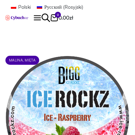
Polski
Русский
(
Rosyjski
)
0
0.00
zł
Znajdź
MALINA, MIĘTA