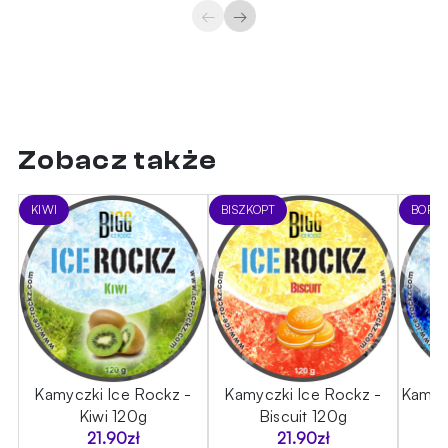
←
→
Zobacz także
KIWI
BISZKOPT
BORÓW
ce
Kamyczki Ice Rockz -
Kamyczki Ice Rockz -
Kamycz
Kiwi 120g
Biscuit 120g
B
21.90
zł
21.90
zł