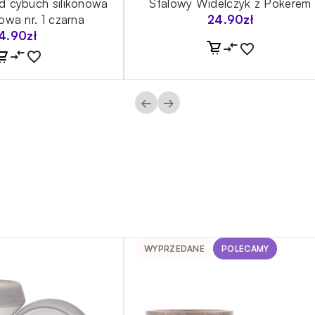
d cybuch silikonowa
Stalowy Widelczyk z Pokerem
owa nr. 1 czarna
24.90
zł
4.90
zł
←
→
WYPRZEDANE
POLECAMY