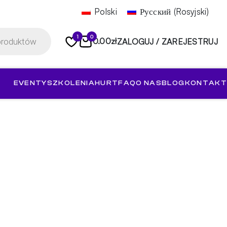
Polski
Русский
(
Rosyjski
)
1
0
0.00
zł
ZALOGUJ / ZAREJESTRUJ
EVENTY
SZKOLENIA
HURT
FAQ
O NAS
BLOG
KONTAKT