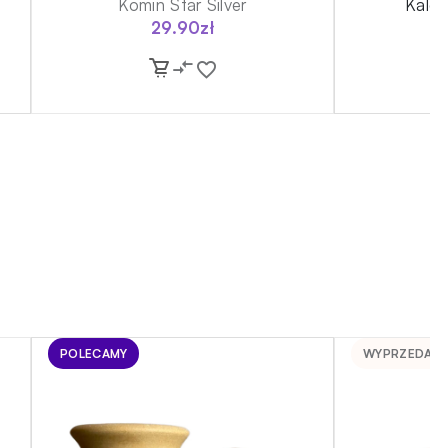
Komin Star Silver
Kalou
29.90
zł
POLECAMY
WYPRZEDAN