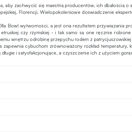
la, aby zachwycić się maestrią producentów, ich dbałością o 
ropejskiej, Florencji. Wielopokoleniowe doświadczenie ekspert
Bowl wytworności, a jest ona rezultatem przywiązania pro
etruskiej czy rzymskiej - i tak samo są one ręcznie robione
emu wnętrzu odrobinę przepychu rodem z patrycjuszowskiej w
ska zapewnia cybuchom zrównoważony rozkład temperatury, kt
 długie i satysfakcjonujące, a czyszczenie ich z użyciem gor