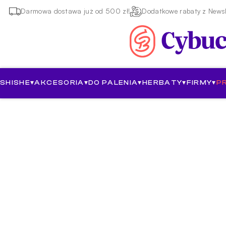
Darmowa dostawa już od 500 zł!
Dodatkowe rabaty z Newsl
SHISHE
▾
AKCESORIA
▾
DO PALENIA
▾
HERBATY
▾
FIRMY
▾
P