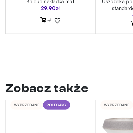
Kaloud nakładka mat
Uszczelka po
29.90
zł
standard
Zobacz także
WYPRZEDANE
POLECAMY
WYPRZEDANE