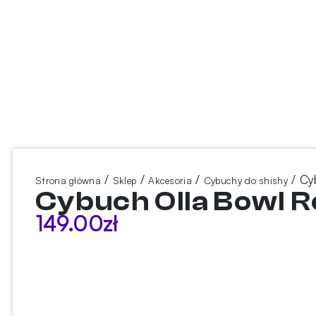
/
/
/
/ Cy
Strona główna
Sklep
Akcesoria
Cybuchy do shishy
Cybuch Olla Bowl R
149.00
zł