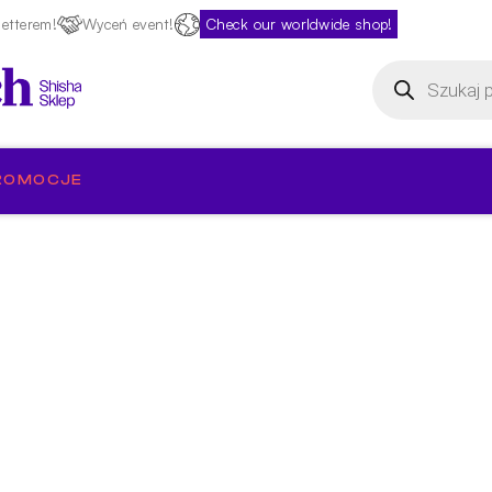
etterem!
Wyceń event!
Check our worldwide shop!
Wyszukiwarka
produktów
ROMOCJE