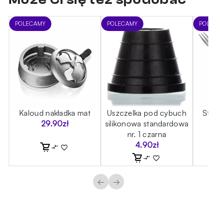
POLECAMY
POLECAMY
POLE
Kaloud nakładka mat
Uszczelka pod cybuch
Sta
29.90
zł
silikonowa standardowa
nr. 1 czarna
4.90
zł
←
→