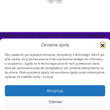
Obserwuj nas na social media!
Bądź na bieżąco z promocjami i nowościami w sklepie
Zarządzaj zgodą
Cybuch Shisha
Aby zapewnić jak najlepsze wrażenia, korzystamy z technologii, takich jak
pliki cookie, do przechowywania i/lub uzyskiwania dostępu do informacji
PRODUKTY
o urządzeniu. Zgoda na te technologie pozwoli nam przetwarzać dane,
takie jak zachowanie podczas przeglądania lub unikalne identyfikatory na
Shishe
Cybuchy
Tytonie
Rozpalanie
tej stronie. Brak wyrażenia zgody lub wycofanie zgody może niekorzystnie
INFORMACJE
wpłynąć na niektóre cechy i funkcje.
Promocje
Dostawa
Płatności
FAQ
Regulamin sklepu
Polityka
prywatności
Akceptuję
Usługi
Oferta hurtowa
Sklep
Szkolenia
Eventy
Odmów
DANE FIRMY
59.00
zł
Brak w magazynie