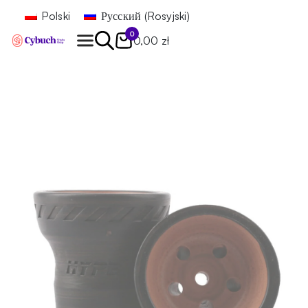
Polski
Русский
(
Rosyjski
)
0
0,00 zł
Znajdź