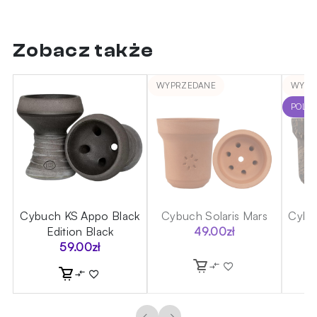
Zobacz także
WYPRZEDANE
WYPR
POLE
Cybuch KS Appo Black
Cybuch Solaris Mars
Cybu
 -
Edition Black
49.00
zł
59.00
zł
←
→