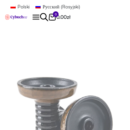
Polski
Русский
(
Rosyjski
)
0
0.00
zł
Znajdź