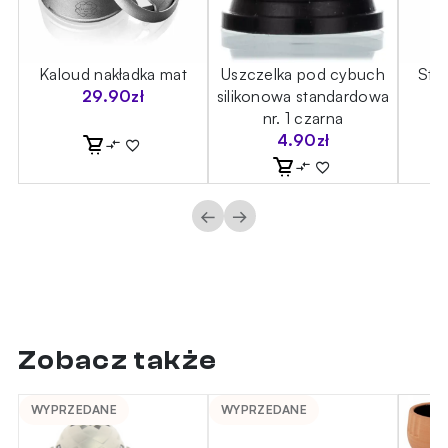
Kaloud nakładka mat
Uszczelka pod cybuch
Sta
29.90
zł
silikonowa standardowa
nr. 1 czarna
4.90
zł
←
→
Zobacz także
WYPRZEDANE
WYPRZEDANE