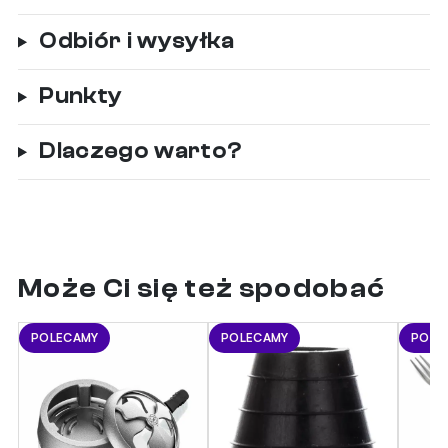
Odbiór i wysyłka
Punkty
Dlaczego warto?
Może Ci się też spodobać
POLECAMY
POLECAMY
POLE