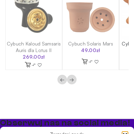
is
Cybuch Kaloud Samsaris
Cybuch Solaris Mars
Cybu
Auris dla Lotus II
49.00
zł
269.00
zł
←
→
Obserwuj nas na social media!
Bądź na bieżąco z promocjami i nowościami w sklepie