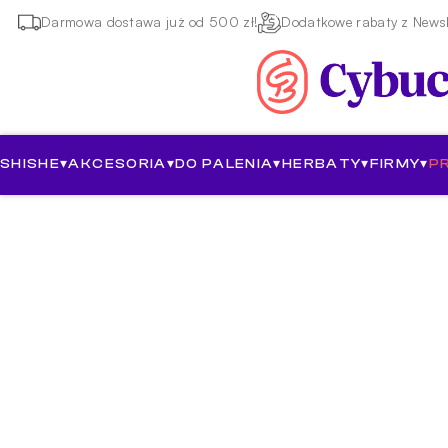
Darmowa dostawa już od 500 zł!
Dodatkowe rabaty z Newsl
SHISHE
▾
AKCESORIA
▾
DO PALENIA
▾
HERBATY
▾
FIRMY
▾
P