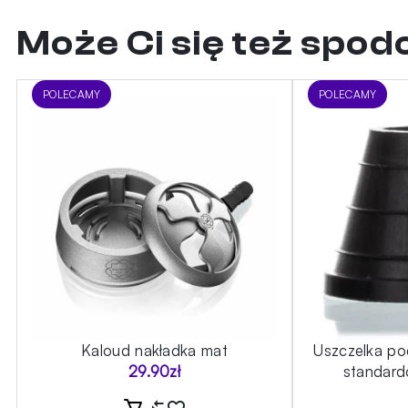
Może Ci się też spo
POLECAMY
POLECAMY
Kaloud nakładka mat
Uszczelka po
29.90
zł
standard