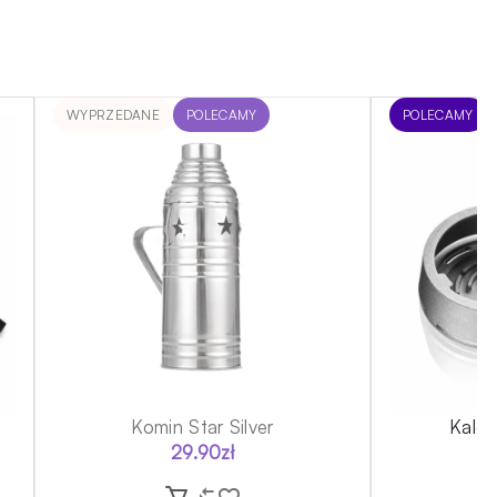
WYPRZEDANE
POLECAMY
POLECAMY
Komin Star Silver
Kalou
29.90
zł