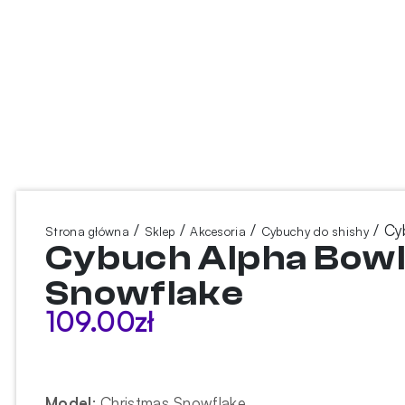
/
/
/
/ Cy
Strona główna
Sklep
Akcesoria
Cybuchy do shishy
Cybuch Alpha Bowl
Snowflake
109.00
zł
Model
:
Christmas Snowflake