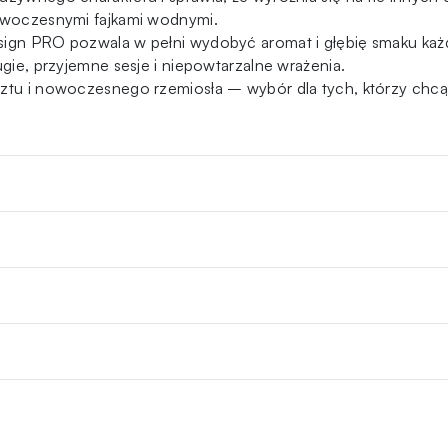
nowoczesnymi fajkami wodnymi.
sign PRO pozwala w pełni wydobyć aromat i głębię smaku każde
ugie, przyjemne sesje i niepowtarzalne wrażenia.
tu i nowoczesnego rzemiosła – wybór dla tych, którzy chcą, a