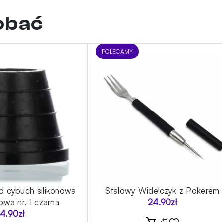
dobać
POLECAMY
d cybuch silikonowa
Stalowy Widelczyk z Pokerem
owa nr. 1 czarna
24.90
zł
4.90
zł