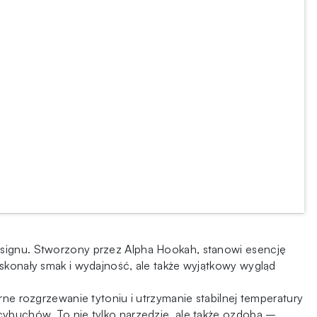
designu. Stworzony przez Alpha Hookah, stanowi esencję
oskonały smak i wydajność, ale także wyjątkowy wygląd
 rozgrzewanie tytoniu i utrzymanie stabilnej temperatury
 cybuchów. To nie tylko narzędzie, ale także ozdoba –