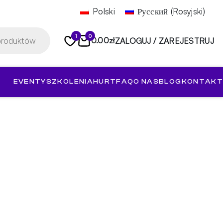
Polski
Русский
(
Rosyjski
)
1
0
0.00
zł
ZALOGUJ / ZAREJESTRUJ
EVENTY
SZKOLENIA
HURT
FAQ
O NAS
BLOG
KONTAKT