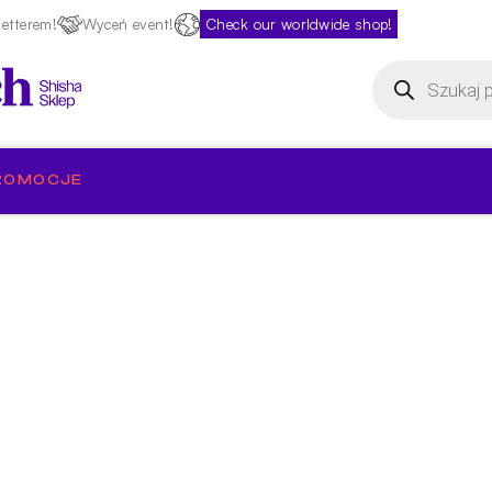
etterem!
Wyceń event!
Check our worldwide shop!
Wyszukiwarka
produktów
ROMOCJE