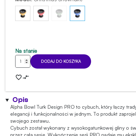
Na stanie
ilość
DODAJ DO KOSZYKA
Cybuch
Alpha
Bowl
Turk
Design
Opis
PRO
Alpha Bowl Turk Design PRO to cybuch, który łączy trad
Christmas
elegancji i funkcjonalności w jednym. To produkt zaproj
Snowflake
swojego zestawu.
Cybuch został wykonany z wysokogatunkowej gliny o świ
przez całą sesję. Wykończenie serii PRO nadaje mu ekskl