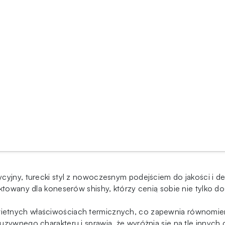
ycyjny, turecki styl z nowoczesnym podejściem do jakości i 
ektowany dla koneserów shishy, którzy cenią sobie nie tylko d
etnych właściwościach termicznych, co zapewnia równomierne
uzywnego charakteru i sprawia, że wyróżnia się na tle innych