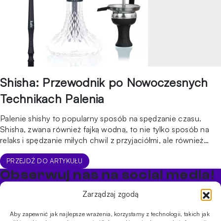
Shisha: Przewodnik po Nowoczesnych
Technikach Palenia
Palenie shishy to popularny sposób na spędzanie czasu.
Shisha, zwana również fajką wodną, to nie tylko sposób na
relaks i spędzanie miłych chwil z przyjaciółmi, ale również
fascynujący obszar eksploracji dla entuzjastów. W tym
artykule zgłębimy tajniki palenia sziszy, zapoznając się z
PRZEJDŹ DO ARTYKUŁU
najnowszymi technikami i praktykami, które zadowolą
Obserwuj nas na social media!
najbardziej wymagających klientów. Shisha – co to właściwie
Bądź na bieżąco z promocjami i nowościami w sklepie
jest? Shisha to […]
Zarządzaj zgodą
Cybuch Shisha
Aby zapewnić jak najlepsze wrażenia, korzystamy z technologii, takich jak