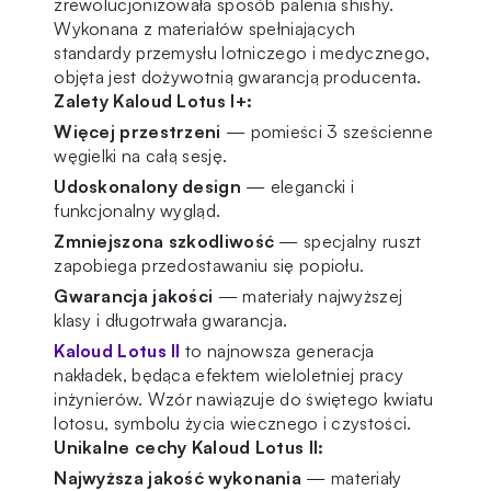
zrewolucjonizowała sposób palenia shishy.
Wykonana z materiałów spełniających
standardy przemysłu lotniczego i medycznego,
objęta jest dożywotnią gwarancją producenta.
Zalety Kaloud Lotus I+:
Więcej przestrzeni
— pomieści 3 sześcienne
węgielki na całą sesję.
Udoskonalony design
— elegancki i
funkcjonalny wygląd.
Zmniejszona szkodliwość
— specjalny ruszt
zapobiega przedostawaniu się popiołu.
Gwarancja jakości
— materiały najwyższej
klasy i długotrwała gwarancja.
Kaloud Lotus II
to najnowsza generacja
nakładek, będąca efektem wieloletniej pracy
inżynierów. Wzór nawiązuje do świętego kwiatu
lotosu, symbolu życia wiecznego i czystości.
Unikalne cechy Kaloud Lotus II:
Najwyższa jakość wykonania
— materiały