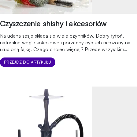
Czyszczenie shishy i akcesoriów
Na udaną sesję składa się wiele czynników. Dobry tytoń,
naturalne węgle kokosowe i porządny cybuch nałożony na
ulubioną fajkę. Czego chcieć więcej? Przede wszystkim
czystej i pozbawionej niechcianych zapachów shishy.
Niedokładnie lub wcale niemyta fajka wodna potrafi zepsuć
PRZEJDŹ DO ARTYKUŁU
sesję, a w dłuższej perspektywie doprowadzić nawet do
uszkodzenia samych elementów korpusu. Nieustanny kontakt
z wodą, możliwość […]