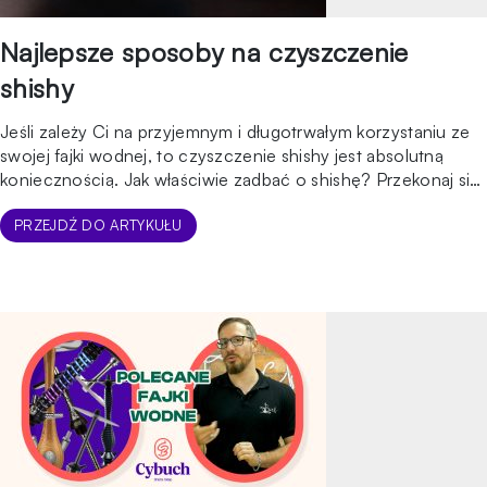
Najlepsze sposoby na czyszczenie
shishy
Jeśli zależy Ci na przyjemnym i długotrwałym korzystaniu ze
swojej fajki wodnej, to czyszczenie shishy jest absolutną
koniecznością. Jak właściwie zadbać o shishę? Przekonaj się,
czytając ten artykuł! Szisza – instrukcja obsługi i
przygotowanie Szisza jest popularna na całym świecie ze
PRZEJDŹ DO ARTYKUŁU
względu na swoje społeczne aspekty i różnorodność smaków
tytoniu. Przygotowanie shishy do użytkowania to nie […]