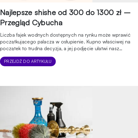
Najlepsze shishe od 300 do 1300 zł –
Przegląd Cybucha
Liczba fajek wodnych dostępnych na rynku może wprawić
początkującego palacza w osłupienie. Kupno właściwej na
początek to trudna decyzja, a jej podjęcie ułatwi nasz
poradnik wyboru shishy. W niniejszym filmiku z kolei skupimy
się na paru fajkach ze średniej półki, które polecamy ze
PRZEJDŹ DO ARTYKUŁU
względu na żywotność, wygodę użycia i dostępne części
zamienne. Zapraszamy do oglądania! […]