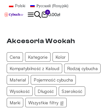
Polski
Русский
(
Rosyjski
)
0
0.00
zł
Znajdź
Akcesoria Wookah
Cena
Kategorie
Kolor
Kompatybilność z Kaloud
Rodzaj cybucha
Materiał
Pojemność cybucha
Wysokość
Długość
Szerokość
Marki
Wszystkie filtry