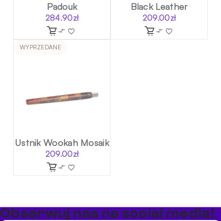
Padouk
Black Leather
284.90
zł
209.00
zł
WYPRZEDANE
Ustnik Wookah Mosaik
209.00
zł
Obserwuj nas na social media!