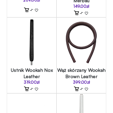
269.00
zł
Merbau
149.00
zł
Ustnik Wookah Nox
Wąż skórzany Wookah
Leather
Brown Leather
319.00
zł
399.00
zł