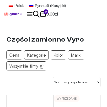
Polski
Русский
(
Rosyjski
)
0
0.00
zł
Znajdź
Części zamienne Vyro
Cena
Kategorie
Kolor
Marki
Wszystkie filtry
WYPRZEDANE