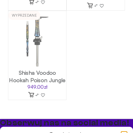
WYPRZEDANE
Shisha Voodoo
Hookah Poison Jungle
949.00
zł
Obserwuj nas na social media!
Bądź na bieżąco z promocjami i nowościami w sklepie