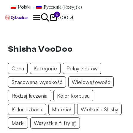
Polski
Русский
(
Rosyjski
)
0
0,00 zł
Znajdź
Shisha VooDoo
Cena
Kategorie
Pełny zestaw
Szacowana wysokość
Wielowężowość
Rodzaj łączenia
Kolor korpusu
Kolor dzbana
Materiał
Wielkość Shishy
Marki
Wszystkie filtry