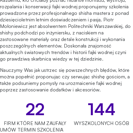
Każdemu, kto chciałby poznać niuanse montażu, wystroju,
rozpalania i konserwacji fajki wodnej proponujemy szkolenia
prowadzone przez profesjonalnego shisha mastera z ponad
dziesięcioletnim letnim doświadczeniem i pasją. Piotr
Mołoniewicz jest absolwentem Politechniki Warszawskiej, do
shishy podchodzi po inżyniersku, z naciskiem na
zastosowane materiały oraz detale konstrukcji i wykonania
poszczególnych elementów. Doskonała znajomość
aktualnych światowych trendów i historii fajki wodnej czyni
go prawdziwą skarbnicą wiedzy w tej dziedzinie.
Nauczymy Was jak ustrzec się powszechnych błędów, które
można popełnić proponując czy serwując shishę gościom, a
także podsuniemy pomysły na urozmaicenie fajki wodnej
poprzez zastosowanie dodatków i akcesoriów.
22
144
FIRM KTÓRE NAM ZAUFAŁY
WYSZKOLONYCH OSÓB
UMÓW TERMIN SZKOLENIA