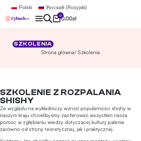
Polski
Русский
(
Rosyjski
)
0
0.00
zł
Znajdź
SZKOLENIA
Strona główna
Szkolenia
SZKOLENIE Z ROZPALANIA
SHISHY
Ze względu na wykładniczy wzrost popularności shishy w
naszym kraju chcielibyśmy zaoferować wszystkim naszą
pomoc w zgłębianiu wiedzy dotyczącej kultury palenia
zarówno od strony teoretycznej, jak i praktycznej.