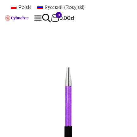
Polski
Русский
(
Rosyjski
)
0
0.00
zł
Znajdź