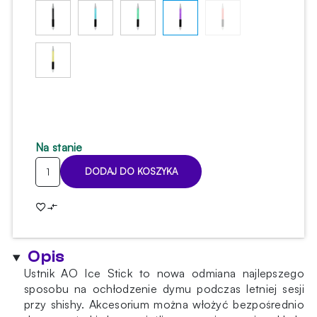
Na stanie
ilość
DODAJ DO KOSZYKA
Ustnik
chłodzący
AO
Ice
Stick
Opis
Purple
Ustnik AO Ice Stick to nowa odmiana najlepszego
sposobu na ochłodzenie dymu podczas letniej sesji
przy shishy. Akcesorium można włożyć bezpośrednio