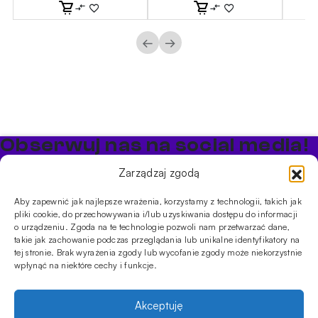
←
→
Obserwuj nas na social media!
Bądź na bieżąco z promocjami i nowościami w sklepie
Zarządzaj zgodą
Cybuch Shisha
Aby zapewnić jak najlepsze wrażenia, korzystamy z technologii, takich jak
pliki cookie, do przechowywania i/lub uzyskiwania dostępu do informacji
PRODUKTY
o urządzeniu. Zgoda na te technologie pozwoli nam przetwarzać dane,
takie jak zachowanie podczas przeglądania lub unikalne identyfikatory na
Shishe
Cybuchy
Tytonie
Rozpalanie
tej stronie. Brak wyrażenia zgody lub wycofanie zgody może niekorzystnie
INFORMACJE
wpłynąć na niektóre cechy i funkcje.
Promocje
Dostawa
Płatności
FAQ
Regulamin sklepu
Polityka
prywatności
Akceptuję
Usługi