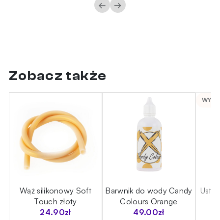
←
→
Zobacz także
WYPR
ce
Wąż silikonowy Soft
Barwnik do wody Candy
Ustni
Touch złoty
Colours Orange
B
24.90
zł
49.00
zł