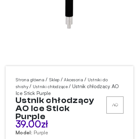
/
/
/
Strona główna
Sklep
Akcesoria
Ustniki do
/
/ Ustnik chłodzący AO
shishy
Ustniki chłodzące
Ice Stick Purple
Ustnik chłodzący
AO Ice Stick
Purple
39.00
zł
Model
:
Purple