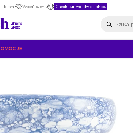
etterem!
Wyceń event!
Check our worldwide shop!
Wyszukiwarka
produktów
ROMOCJE