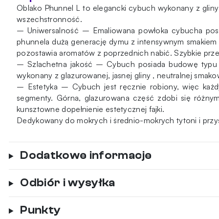
Oblako Phunnel L to elegancki cybuch wykonany z gliny 
wszechstronność.
– Uniwersalność – Emaliowana powłoka cybucha posi
phunnela dużą generację dymu z intensywnym smakiem 
pozostawia aromatów z poprzednich nabić. Szybkie prz
– Szlachetna jakość – Cybuch posiada budowę typu phu
wykonany z glazurowanej, jasnej gliny , neutralnej sma
– Estetyka – Cybuch jest ręcznie robiony, więc każd
segmenty. Górna, glazurowana część zdobi się różnymi 
kunsztowne dopełnienie estetycznej fajki.
Dedykowany do mokrych i średnio-mokrych tytoni i przy
Dodatkowe informacje
Odbiór i wysyłka
Punkty