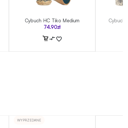
Cybuch HC Tiko Medium
Cybuch S
74.90
zł
WYPRZEDANE