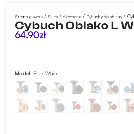
/
/
/
/ Cy
Strona główna
Sklep
Akcesoria
Cybuchy do shishy
Cybuch Oblako L W
64.90
zł
Model
:
Blue-White