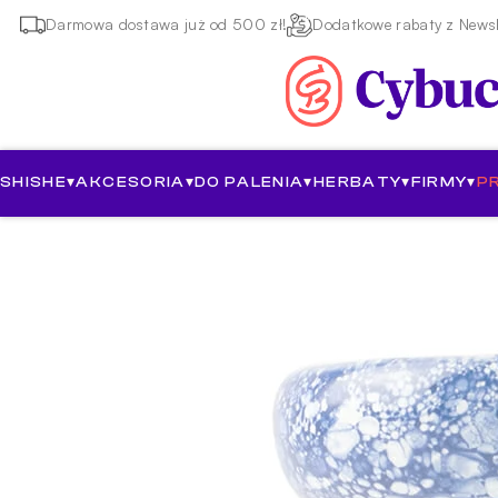
Darmowa dostawa już od 500 zł!
Dodatkowe rabaty z Newsl
SHISHE
▾
AKCESORIA
▾
DO PALENIA
▾
HERBATY
▾
FIRMY
▾
P