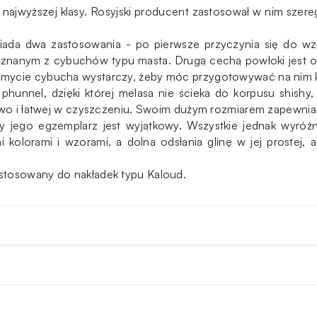
najwyższej klasy. Rosyjski producent zastosował w nim szer
ada dwa zastosowania - po pierwsze przyczynia się do wz
znanym z cybuchów typu masta. Drugą cechą powłoki jest oc
emycie cybucha wystarczy, żeby móc przygotowywać na nim ko
nnel, dzięki której melasa nie ścieka do korpusu shishy, 
kowo i łatwej w czyszczeniu. Swoim dużym rozmiarem zapewnia 
y jego egzemplarz jest wyjątkowy. Wszystkie jednak wyróż
kolorami i wzorami, a dolna odsłania glinę w jej prostej,
stosowany do nakładek typu Kaloud.