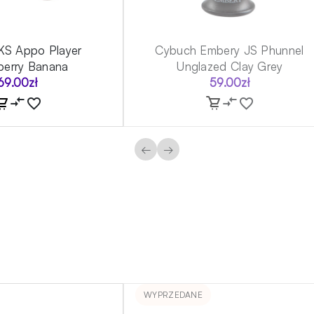
KS Appo Player
Cybuch Embery JS Phunnel
berry Banana
Unglazed Clay Grey
69.00
zł
59.00
zł
←
→
WYPRZEDANE