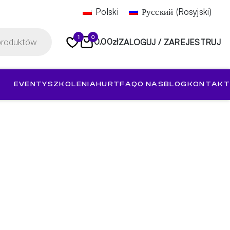
Polski
Русский
(
Rosyjski
)
1
0
0.00
zł
ZALOGUJ / ZAREJESTRUJ
EVENTY
SZKOLENIA
HURT
FAQ
O NAS
BLOG
KONTAKT