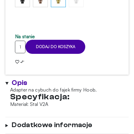
Na stanie
ilość
DODAJ DO KOSZYKA
Adapter
pod
cybuch
Hoob
Gold
Opis
Adapter na cybuch do fajek firmy Hoob.
Specyfikacja:
Materiał: Stal V2A
Dodatkowe informacje