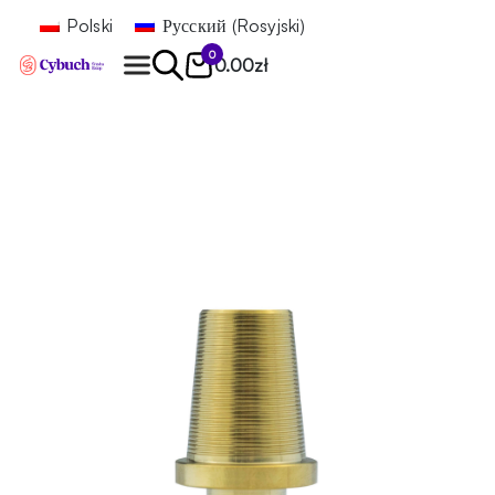
Polski
Русский
(
Rosyjski
)
0
0.00
zł
Znajdź