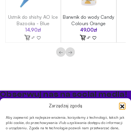
ce
Ustnik do shishy AO Ice
Barwnik do wody Candy
Ba
Bazooka - Blue
Colours Orange
14.90
zł
49.00
zł
←
→
Obserwuj nas na social media!
Bądź na bieżąco z promocjami i nowościami w sklepie
Zarządzaj zgodą
Cybuch Shisha
Aby zapewnić jak najlepsze wrażenia, korzystamy z technologii, takich jak
pliki cookie, do przechowywania i/lub uzyskiwania dostępu do informacji
PRODUKTY
o urządzeniu. Zgoda na te technologie pozwoli nam przetwarzać dane,