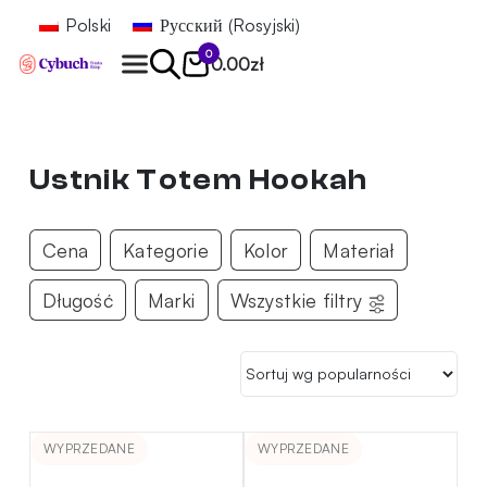
Polski
Русский
(
Rosyjski
)
0
0.00
zł
Znajdź
Ustnik Totem Hookah
Cena
Kategorie
Kolor
Materiał
Długość
Marki
Wszystkie filtry
WYPRZEDANE
WYPRZEDANE