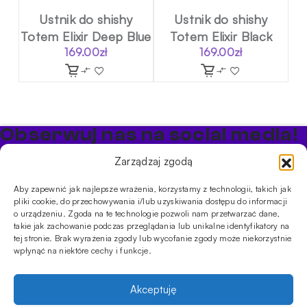
Ustnik do shishy
Ustnik do shishy
Totem Elixir Deep Blue
Totem Elixir Black
169.00
zł
169.00
zł
Obserwuj nas na social media!
Bądź na bieżąco z promocjami i nowościami w sklepie
Zarządzaj zgodą
Cybuch Shisha
Aby zapewnić jak najlepsze wrażenia, korzystamy z technologii, takich jak
pliki cookie, do przechowywania i/lub uzyskiwania dostępu do informacji
PRODUKTY
o urządzeniu. Zgoda na te technologie pozwoli nam przetwarzać dane,
takie jak zachowanie podczas przeglądania lub unikalne identyfikatory na
Shishe
Cybuchy
Tytonie
Rozpalanie
tej stronie. Brak wyrażenia zgody lub wycofanie zgody może niekorzystnie
INFORMACJE
wpłynąć na niektóre cechy i funkcje.
Promocje
Dostawa
Płatności
FAQ
Regulamin sklepu
Polityka
prywatności
Akceptuję
Usługi