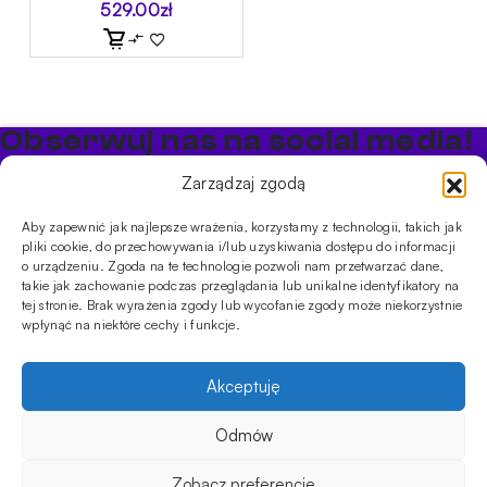
529.00
zł
Obserwuj nas na social media!
Bądź na bieżąco z promocjami i nowościami w sklepie
Zarządzaj zgodą
Cybuch Shisha
Aby zapewnić jak najlepsze wrażenia, korzystamy z technologii, takich jak
pliki cookie, do przechowywania i/lub uzyskiwania dostępu do informacji
PRODUKTY
o urządzeniu. Zgoda na te technologie pozwoli nam przetwarzać dane,
takie jak zachowanie podczas przeglądania lub unikalne identyfikatory na
Shishe
Cybuchy
Tytonie
Rozpalanie
tej stronie. Brak wyrażenia zgody lub wycofanie zgody może niekorzystnie
INFORMACJE
wpłynąć na niektóre cechy i funkcje.
Promocje
Dostawa
Płatności
FAQ
Regulamin sklepu
Polityka
prywatności
Akceptuję
Usługi
Oferta hurtowa
Sklep
Szkolenia
Eventy
Odmów
DANE FIRMY
ul. Jagiellońska 78,
Zobacz preferencje