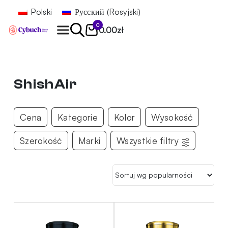
Polski
Русский
(
Rosyjski
)
0
0.00
zł
Znajdź
ShishAir
Cena
Kategorie
Kolor
Wysokość
Szerokość
Marki
Wszystkie filtry