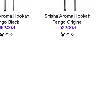
 Aroma Hookah
Shisha Aroma Hookah
ngo Black
Tango Original
489.00
zł
529.00
zł