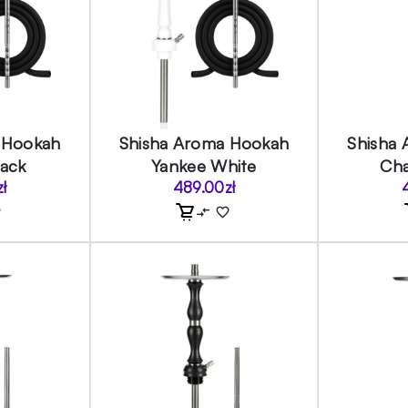
 Hookah
Shisha Aroma Hookah
Shisha
lack
Yankee White
Cha
zł
489.00
zł