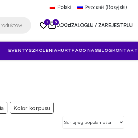
Polski
Русский
(
Rosyjski
)
1
0
0.00
zł
ZALOGUJ / ZAREJESTRUJ
EVENTY
SZKOLENIA
HURT
FAQ
O NAS
BLOG
KONTAKT
ia
Kolor korpusu