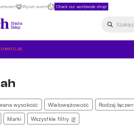
etterem!
Wyceń event!
Check our worldwide shop!
Wyszukiwarka
produktów
ROMOCJE
kah
wana wysokość
Wielowężowość
Rodzaj łączen
Marki
Wszystkie filtry