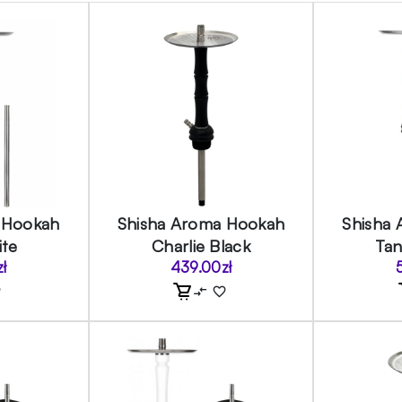
 Hookah
Shisha Aroma Hookah
Shisha
ite
Charlie Black
Ta
zł
439.00
zł