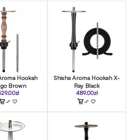
 Aroma Hookah
Shisha Aroma Hookah X-
ngo Brown
Ray Black
529.00
zł
489.00
zł