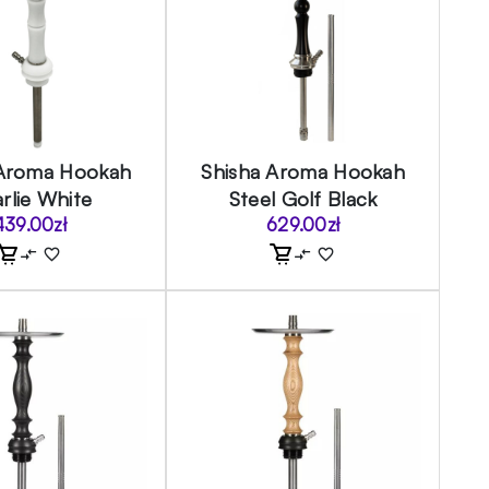
 Aroma Hookah
Shisha Aroma Hookah
rlie White
Steel Golf Black
439.00
zł
629.00
zł