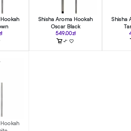
 Hookah
Shisha Aroma Hookah
Shisha
own
Oscar Black
Ta
zł
549.00
zł
 Hookah
ite