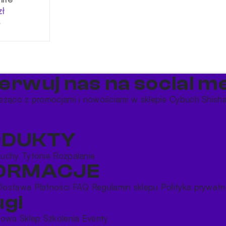
zł
erwuj nas na social me
eżąco z promocjami i nowościami w sklepie Cybuch Shish
ODUKTY
buchy
Tytonie
Rozpalanie
FORMACJE
Dostawa
Płatności
FAQ
Regulamin sklepu
Polityka prywatn
ugi
rtowa
Sklep
Szkolenia
Eventy