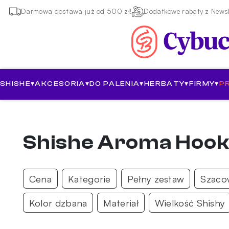
Darmowa dostawa już od 500 zł!
Dodatkowe rabaty z Newsl
SHISHE
▾
AKCESORIA
▾
DO PALENIA
▾
HERBATY
▾
FIRMY
▾
P
Shishe Aroma Hoo
Cena
Kategorie
Pełny zestaw
Szaco
Kolor dzbana
Materiał
Wielkość Shishy