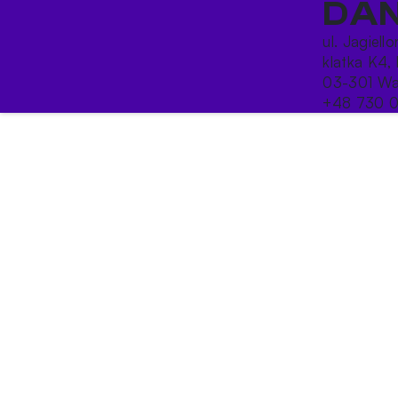
DAN
ul. Jagiell
klatka K4, 
03-301 Wa
+48 730 0