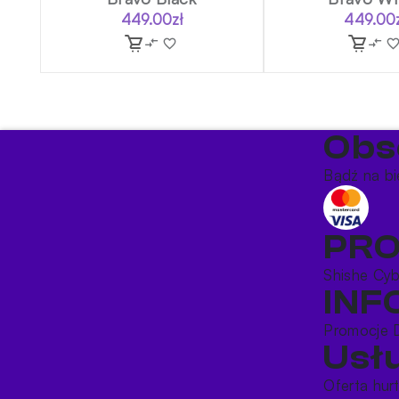
449.00
zł
449.00
Obs
Bądź na bi
PR
Shishe
Cy
IN
Promocje
Usł
Oferta hu