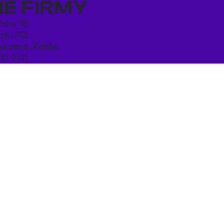
E FIRMY
ońska 78,
lok. P13
rszawa, Polska
10 250