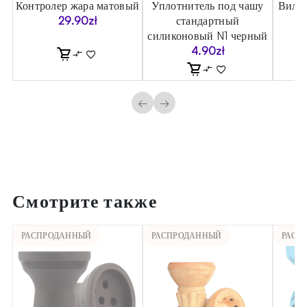
Контролер жара матовый
Уплотнитель под чашу
Вилка
29.90
zł
стандартный
силиконовый N1 черный
4.90
zł
←
→
Смотрите также
РАСПРОДАННЫЙ
РАСПРОДАННЫЙ
РАСП