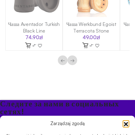
sh
Чаша Aventador Turkish
Чаша Werkbund Egoist
Чаша
Black Line
Terracota Stone
74.90
zł
49.00
zł
←
→
Следите за нами в социальных
сетях!
Будьте в курсе акций и новостей в Кальяне
Zarządzaj zgodą