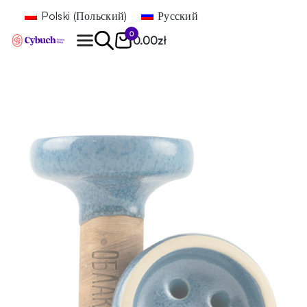
Polski
(
Польский
)
Русский
0
0.00
zł
Найти