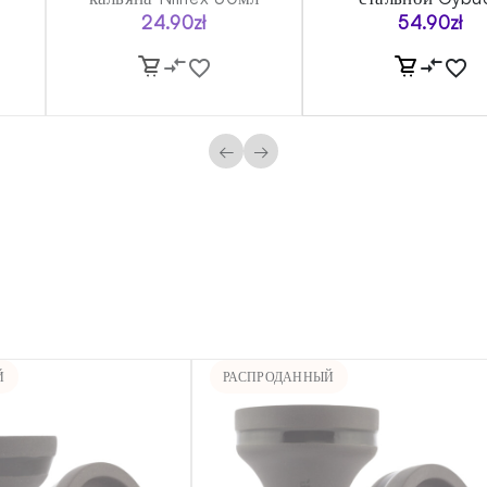
24.90
zł
54.90
zł
←
→
Й
РАСПРОДАННЫЙ