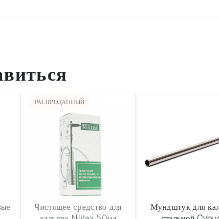
авиться
РАСПРОДАННЫЙ
вые
Чистящее средство для
Мундштук для ка
кальяна Nilitex 50мл
стальной Cybu