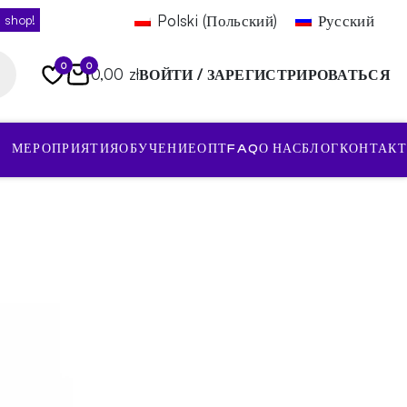
Polski
(
Польский
)
Русский
 shop!
0
0
0,00 zł
ВОЙТИ / ЗАРЕГИСТРИРОВАТЬСЯ
МЕРОПРИЯТИЯ
ОБУЧЕНИЕ
ОПТ
FAQ
О НАС
БЛОГ
КОНТАКТ