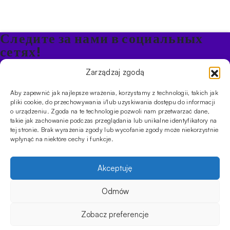
Следите за нами в социальных
сетях!
Будьте в курсе акций и новостей в Кальяне
Zarządzaj zgodą
Aby zapewnić jak najlepsze wrażenia, korzystamy z technologii, takich jak
ПРОДУКТЫ
pliki cookie, do przechowywania i/lub uzyskiwania dostępu do informacji
o urządzeniu. Zgoda na te technologie pozwoli nam przetwarzać dane,
Кальяны
Чаши
Угли и розжиг
Продукты безникотиновые
takie jak zachowanie podczas przeglądania lub unikalne identyfikatory na
ИНФОРМАЦИЯ
tej stronie. Brak wyrażenia zgody lub wycofanie zgody może niekorzystnie
АКЦИИ
FAQ
Фирмы
Правила работы магазина
Политика
wpłynąć na niektóre cechy i funkcje.
конфиденциальности
УСЛУГИ
Akceptuję
Оптовое предложение
Магазин
Обучения
Мероприятия
CYBUCH - SHISHA SKLEP
Odmów
Cybuch- это не просто магазин. Это центр знаний о культуре
29.00
zł
Не в наличии
кальяна, и с помощью наших гидов вы сможете устроить
Zobacz preferencje
восхитительную сессию, которая порадует ваших друзей. Мы