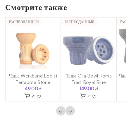
Смотрите также
РАСПРОДАННЫЙ
РАСПРОДАННЫЙ
РАСП
a
Чаша Werkbund Egoist
Чаша Olla Bowl Roma
Чаша 
Terracota Stone
Tradi Royal Blue
Bl
49.00
zł
149.00
zł
льная
←
→