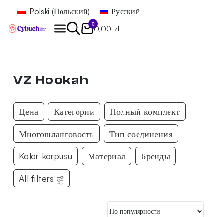
Polski
(
Польский
)
Русский
0
0,00 zł
Найти
VZ Hookah
Цена
Категории
Полный комплект
Многошланговость
Тип соединения
Kolor korpusu
Материал
Бренды
All filters