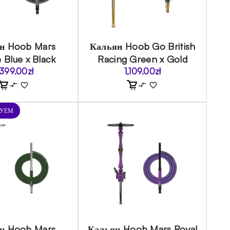
н Hoob Mars
Кальян Hoob Go British
 Blue x Black
Racing Green x Gold
,399.00
zł
1,109.00
zł
ДУЕМ
н Hoob Mars
Кальян Hoob Mars Royal