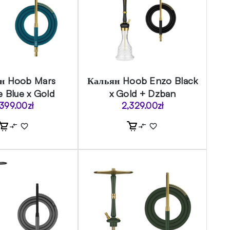
н Hoob Mars
Кальян Hoob Enzo Black
e Blue x Gold
x Gold + Dzban
,399.00
zł
2,329.00
zł