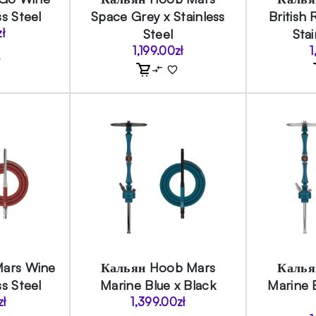
ss Steel
Space Grey x Stainless
British
zł
Steel
Stai
1,199.00
zł
1
ars Wine
Кальян Hoob Mars
Калья
ss Steel
Marine Blue x Black
Marine B
zł
1,399.00
zł