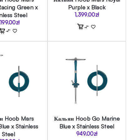
 Racing Green x
Purple x Black
nless Steel
1,399.00
zł
,199.00
zł
н Hoob Mars
Кальян Hoob Go Marine
lue x Stainless
Blue x Stainless Steel
Steel
949.00
zł