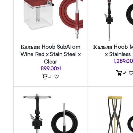
Кальян Hoob SubAtom
Кальян Hoob M
Wine Red x Stain Steel x
x Stainless
Clear
1,289.0
899.00
zł