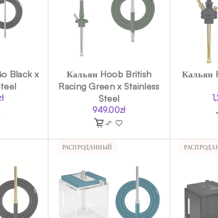
o Black x
Кальян Hoob British
Кальян 
Steel
Racing Green x Stainless
zł
Steel
1
949.00
zł
РАСПРОДАННЫЙ
РАСПРОДА