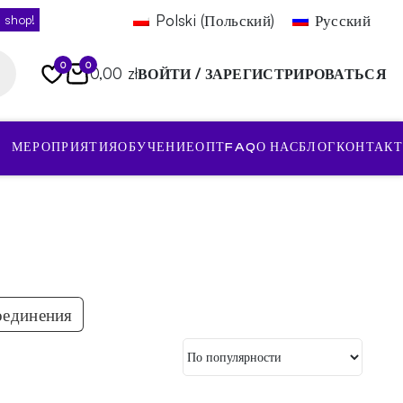
Polski
(
Польский
)
Русский
 shop!
0
0
0,00 zł
ВОЙТИ / ЗАРЕГИСТРИРОВАТЬСЯ
МЕРОПРИЯТИЯ
ОБУЧЕНИЕ
ОПТ
FAQ
О НАС
БЛОГ
КОНТАКТ
оединения