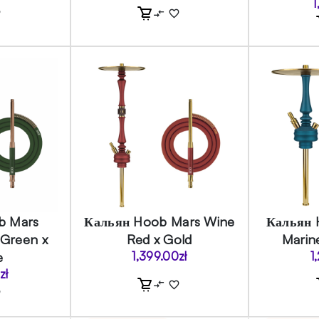
1
b Mars
Кальян Hoob Mars Wine
Кальян 
 Green x
Red x Gold
Marin
e
1,399.00
zł
1
0
zł