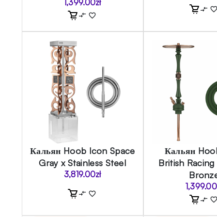
1,399.00
zł
Кальян Hoob Icon Space
Кальян Hoo
Gray x Stainless Steel
British Racing
3,819.00
zł
Bronz
1,399.0