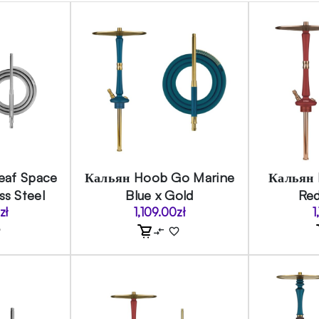
eaf Space
Кальян Hoob Go Marine
Кальян
ss Steel
Blue x Gold
Red
0
zł
1,109.00
zł
1