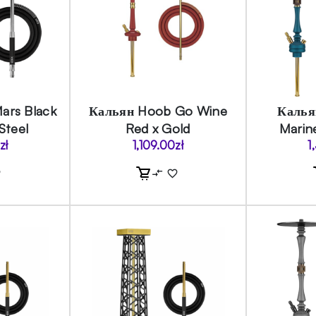
ars Black
Кальян Hoob Go Wine
Калья
 Steel
Red x Gold
Marin
0
zł
1,109.00
zł
1