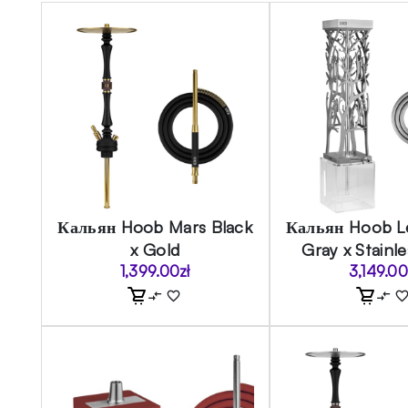
Кальян Hoob Mars Black
Кальян Hoob L
x Gold
Gray x Stainle
1,399.00
zł
3,149.0