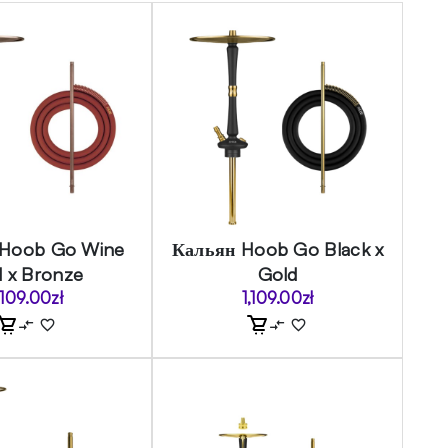
 Hoob Go Wine
Кальян Hoob Go Black x
 x Bronze
Gold
,109.00
zł
1,109.00
zł