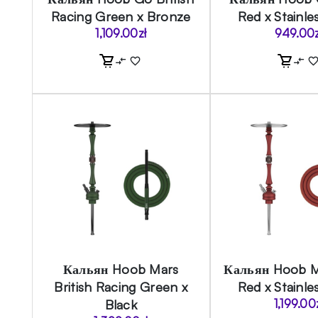
Racing Green x Bronze
Red x Stainle
1,109.00
zł
949.00
Кальян Hoob Mars
Кальян Hoob M
British Racing Green x
Red x Stainle
Black
1,199.00