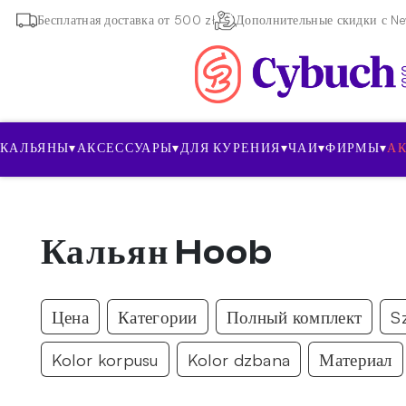
Бесплатная доставка от 500 zł
Дополнительные скидки с New
КАЛЬЯНЫ
▾
АКСЕССУАРЫ
▾
ДЛЯ КУРЕНИЯ
▾
ЧАИ
▾
ФИРМЫ
▾
А
Кальян Hoob
Цена
Категории
Полный комплект
S
Kolor korpusu
Kolor dzbana
Материал