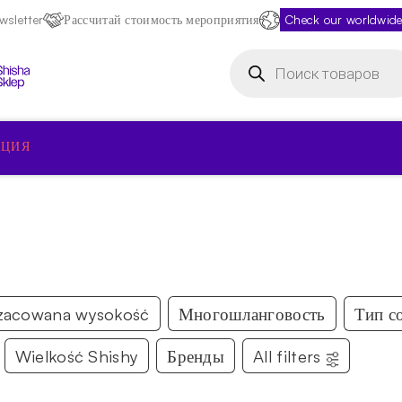
sletter
Рассчитай стоимость мероприятия
Check our worldwide
Поиск
товаров
КЦИЯ
zacowana wysokość
Многошланговость
Тип с
Wielkość Shishy
Бренды
All filters