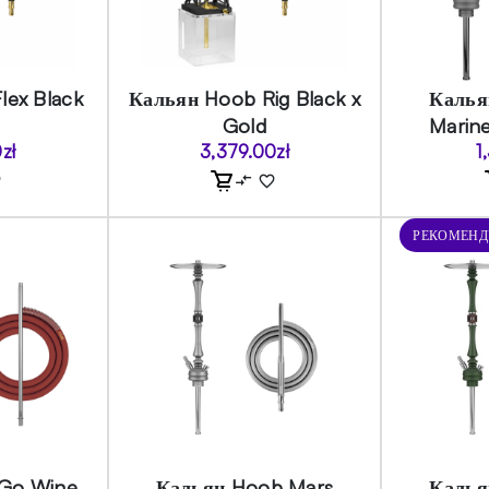
lex Black
Кальян Hoob Rig Black x
Калья
d
Gold
Marine
0
zł
3,379.00
zł
1
РЕКОМЕН
Go Wine
Кальян Hoob Mars
Калья