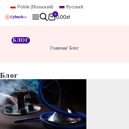
Polski
(
Польский
)
Русский
0
0.00
zł
Найти
БЛОГ
Главная
Блог
Блог