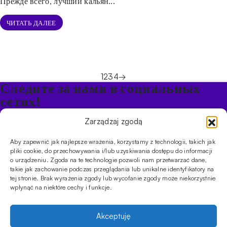
Прежде всего, лучший кальян...
ЧИТАТЬ ДАЛЕЕ
1
2
3
4
→
Следите за нами в социальных
сетях!
Будьте в курсе акций и новостей в Кальяне
Zarządzaj zgodą
Aby zapewnić jak najlepsze wrażenia, korzystamy z technologii, takich jak
ПРОДУКТЫ
pliki cookie, do przechowywania i/lub uzyskiwania dostępu do informacji
o urządzeniu. Zgoda na te technologie pozwoli nam przetwarzać dane,
Кальяны
Чаши
Угли и розжиг
Продукты безникотиновые
takie jak zachowanie podczas przeglądania lub unikalne identyfikatory na
ИНФОРМАЦИЯ
tej stronie. Brak wyrażenia zgody lub wycofanie zgody może niekorzystnie
АКЦИИ
FAQ
Фирмы
Правила работы магазина
Политика
wpłynąć na niektóre cechy i funkcje.
конфиденциальности
УСЛУГИ
Akceptuję
Оптовое предложение
Магазин
Обучения
Мероприятия