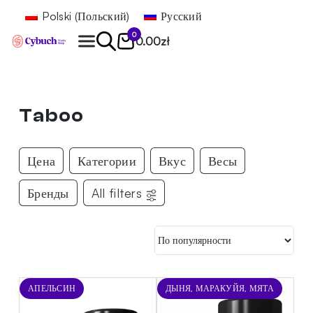
Polski
(
Польский
)
Русский
0
0.00
zł
Найти
Taboo
Цена
Категории
Вкус
Весы
Бренды
All filters
АПЕЛЬСИН
ДЫНЯ, МАРАКУЙЯ, МЯТА