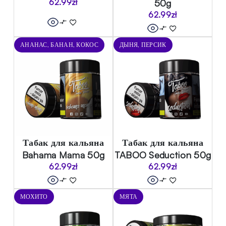
62.99
zł
50g
62.99
zł
АНАНАС, БАНАН, КОКОС
ДЫНЯ, ПЕРСИК
Табак для кальяна
Табак для кальяна
Bahama Mama 50g
TABOO Seduction 50g
62.99
zł
62.99
zł
МОХИТО
МЯТА