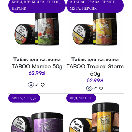
КИВИ, КЛУБНИКА, КОКОС,
АНАНАС, ГУАВА, ЛИМОН,
ПЕРСИК
МЯТА, ПЕРСИК
Табак для кальяна
Табак для кальяна
TABOO Mambo 50g
TABOO Tropical Storm
62.99
zł
50g
62.99
zł
МЯТА, ЯГОДЫ
ЛЁД, МАНГО