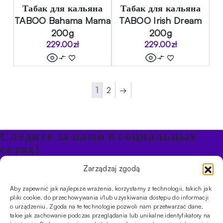
Табак для кальяна
Табак для кальяна
TABOO Bahama Mama
TABOO Irish Dream
200g
200g
229.00
zł
229.00
zł
1
2
→
Следите за нами в социальных
сетях!
Будьте в курсе акций и новостей в Кальяне
Zarządzaj zgodą
Aby zapewnić jak najlepsze wrażenia, korzystamy z technologii, takich jak
ПРОДУКТЫ
pliki cookie, do przechowywania i/lub uzyskiwania dostępu do informacji
o urządzeniu. Zgoda na te technologie pozwoli nam przetwarzać dane,
Кальяны
Чаши
Угли и розжиг
Продукты безникотиновые
takie jak zachowanie podczas przeglądania lub unikalne identyfikatory na
ИНФОРМАЦИЯ