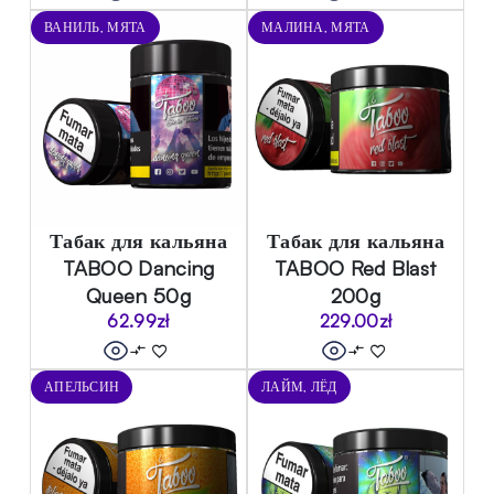
ВАНИЛЬ, МЯТА
МАЛИНА, МЯТА
Табак для кальяна
Табак для кальяна
TABOO Dancing
TABOO Red Blast
Queen 50g
200g
62.99
zł
229.00
zł
АПЕЛЬСИН
ЛАЙМ, ЛЁД