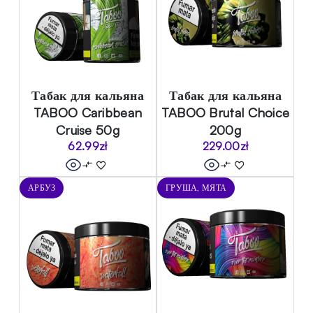
Табак для кальяна
Табак для кальяна
TABOO Caribbean
TABOO Brutal Choice
Cruise 50g
200g
62.99
zł
229.00
zł
АРБУЗ
ГРУША, МЯТА